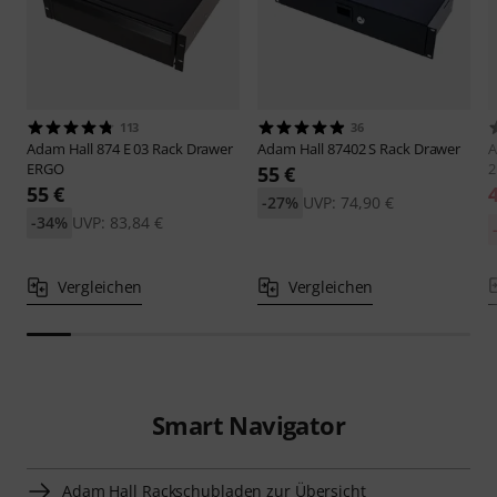
113
36
Adam Hall
874 E 03 Rack Drawer
Adam Hall
87402 S Rack Drawer
A
ERGO
2
55 €
55 €
-27%
UVP: 74,90 €
-34%
UVP: 83,84 €
Vergleichen
Vergleichen
Smart Navigator
Adam Hall Rackschubladen zur Übersicht