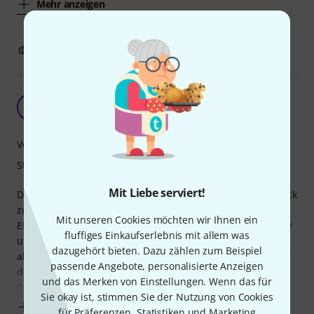
Mehr anzeigen
2
0
BEWERTUNG MELDEN
Super!
*
*Nils* 15.02.2020
Verarbeitung
Stabilität
Mit Liebe serviert!
Die Adam Hall 1HE Schublade ist optimal um Geräte im Rack
zu installieren. Ob für Gitarren- oder Bass- oder Keys-
Mit unseren Cookies möchten wir Ihnen ein
Effekte oder anderes Gear, einfach super. Durch die Löcher
fluffiges Einkaufserlebnis mit allem was
und Schlitze lassen sich Geräte festschrauben. Man kann
dazugehört bieten. Dazu zählen zum Beispiel
aber auch gut mit Klettband arbeiten, um seine Geräte auf
passende Angebote, personalisierte Anzeigen
der Schublade zu platzieren.
und das Merken von Einstellungen. Wenn das für
Die Verarbeitung ist sehr gut. Stabil wird die
Sie okay ist, stimmen Sie der Nutzung von Cookies
Mehr anzeigen
für Präferenzen, Statistiken und Marketing