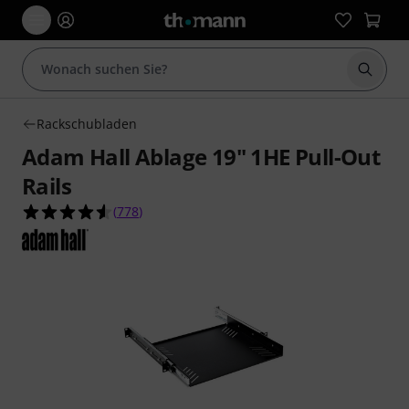
Suche 
Rackschubladen
Adam Hall Ablage 19" 1HE Pull-Out
Rails
4.6 von 5 Sternen aus 778 Kundenbewertungen
(
778
)