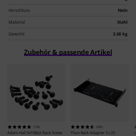
Verschluss
Nein
Material
Stahl
Gewicht
3,68 kg
Zubehör & passende Artikel
1730
2582
Adam Hall
5410BLK Rack Screw
Thon
Rack Adapter 1U 25
A