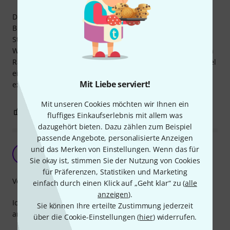
Dieses Kabel ist sehr robust gearbeitet. Für den harten
Bühneneinsatz sicher auch sehr gut geeignet. Im
Studiobetrieb fällt jedoch der sehr starke Einsatz von
Weichmachern auf. Wenn das Kabel in einem ungelüfteten
Raum gelagert oder eingesetzt wird, so verbreitet das Kabel
einen sehr penetranten Gestank! Ich hoffe dieser sehr
Mit Liebe serviert!
extreme Geruch nimmt irgendwann ab ;-(
Mit unseren Cookies möchten wir Ihnen ein
1
1
BEWERTUNG MELDEN
fluffiges Einkaufserlebnis mit allem was
dazugehört bieten. Dazu zählen zum Beispiel
passende Angebote, personalisierte Anzeigen
Sehr zufrieden
und das Merken von Einstellungen. Wenn das für
B
Bubi13 04.05.2017
Sie okay ist, stimmen Sie der Nutzung von Cookies
für Präferenzen, Statistiken und Marketing
Verarbeitung
einfach durch einen Klick auf „Geht klar“ zu (
alle
anzeigen
).
Ich nutze das Kabel für meine Cameo Flat Pro 7, welche ich
Sie können Ihre erteilte Zustimmung jederzeit
an einem Stativ hängen habe.
über die Cookie-Einstellungen (
hier
) widerrufen.