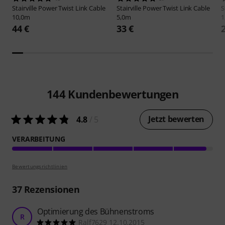
Stairville
Power Twist Link Cable
Stairville
Power Twist Link Cable
S
10,0m
5,0m
1
44 €
33 €
144
Kundenbewertungen
Jetzt bewerten
4.8
/ 5
VERARBEITUNG
Bewertungsrichtlinien
37
Rezensionen
Optimierung des Bühnenstroms
R
Ralf7629 12.10.2015