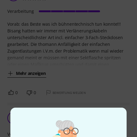
Verarbeitung
Vorab: das Beste was ich bühnentechnisch tun konnte!!!
Bisang hatten wir immer mit Verlänerungskabeln
unterscheidlichster Art incl. einfacher 3-Fach-Steckdosen
gearbeitet. Die thomann Anfälligkeit der einfachen
Zugentlastungen i.V.m. der Problematik wenn mal wieder
gemand meint er müssen mit einer Sektflasche spritzen
oder einen Maßkrug umschütten und damit einen
Mehr anzeigen
0
0
BEWERTUNG MELDEN
Stinke-Kabel
WL
Willy L. 27.01.2010
Verarbeitung