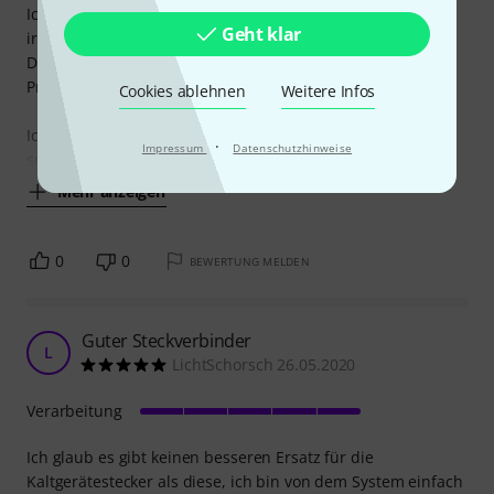
Ich fand es immer total lästig mit Verlängerungskabeln
Geht klar
irgendwie aufs Stativ zu kommen.
Deshalb dieses Kabel bestellt. Die Verarbeitung ist für den
Preis super!
Cookies ablehnen
Weitere Infos
Ich bin mit dem Stativ jetzt sehr flexibel, da die Kabellänge
·
Impressum
Datenschutzhinweise
so gut wie immer ausreichend
Mehr anzeigen
0
0
BEWERTUNG MELDEN
Guter Steckverbinder
L
LichtSchorsch 26.05.2020
Verarbeitung
Ich glaub es gibt keinen besseren Ersatz für die
Kaltgerätestecker als diese, ich bin von dem System einfach