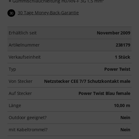
Gummischlauchleitung H07RN-F 3G 1,5 mm²
30 Tage Money-Back-Garantie
30
Erhältlich seit
November 2009
Artikelnummer
238179
Verkaufseinheit
1 Stück
Typ
Power Twist
Von Stecker
Netzstecker CEE 7/7 Schutzkontakt male
Auf Stecker
Power Twist Blau female
Länge
10,00 m
Outdoor geeignet?
Nein
mit Kabeltrommel?
Nein