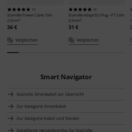
59
48
Stairville
Power Cable 10m
Stairville
Adapt EU Plug - PT 5,0m
S
2,5mm²
2,5mm²
5
36 €
31 €
Vergleichen
Vergleichen
Smart Navigator
Stairville Stromkabel zur Übersicht
Zur Kategorie Stromkabel
Zur Kategorie Kabel und Stecker
Detaillierte Herstellerinfos für Stairville