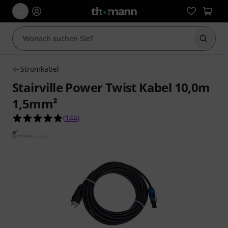
Suche 
Stromkabel
Stairville Power Twist Kabel 10,0m
1,5mm²
4.8 von 5 Sternen aus 144 Kundenbewertungen
(
144
)