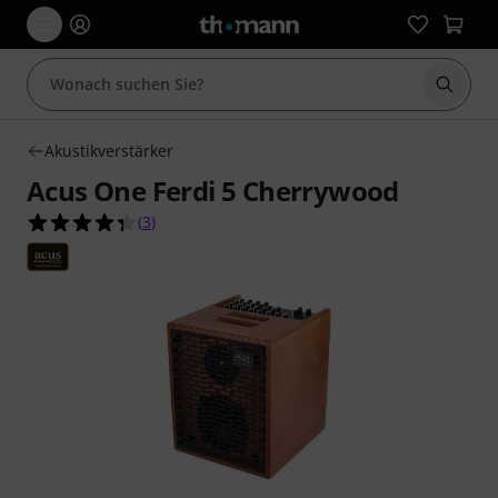
Suche 
Akustikverstärker
Acus One Ferdi 5 Cherrywood
4.3 von 5 Sternen aus 3 Kundenbewertungen
(
3
)