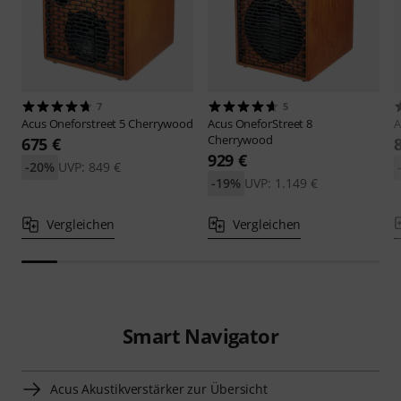
7
5
Acus
Oneforstreet 5 Cherrywood
Acus
OneforStreet 8
A
Cherrywood
675 €
929 €
-20%
UVP: 849 €
-19%
UVP: 1.149 €
Vergleichen
Vergleichen
Smart Navigator
Acus Akustikverstärker zur Übersicht