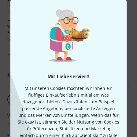
ein Hingucker.
2. Nicht zu viel Schnick Schnack. Kabel rein und los.
Überschaubare effektsektion, die zwei reverbs geben
wunderbare Fülle.
3.super sauberer warmer klang. Klare Höhen und auch
ordentlich bass. Die Lautstärke ist für den mittleren Amp
von acus auch nicht zu missachten. Bisher aber nur in
Mehr anzeigen
2
0
BEWERTUNG MELDEN
Mit Liebe serviert!
Mit unseren Cookies möchten wir Ihnen ein
fluffiges Einkaufserlebnis mit allem was
Guter Sound, aber....
R
dazugehört bieten. Dazu zählen zum Beispiel
Reinhard154 14.03.2026
passende Angebote, personalisierte Anzeigen
und das Merken von Einstellungen. Wenn das für
Verarbeitung
Sie okay ist, stimmen Sie der Nutzung von Cookies
Features
für Präferenzen, Statistiken und Marketing
Sound
einfach durch einen Klick auf „Geht klar“ zu (
alle