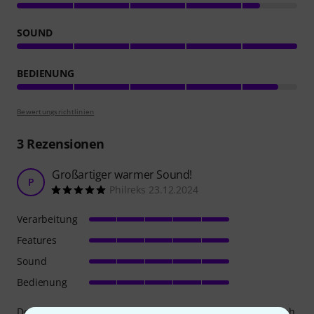
SOUND
BEDIENUNG
Bewertungsrichtlinien
3
Rezensionen
Großartiger warmer Sound!
P
Philreks 23.12.2024
Verarbeitung
Features
Sound
Bedienung
Der AMP ist 1. wunderschön und wertig verarbeitet. Einfach