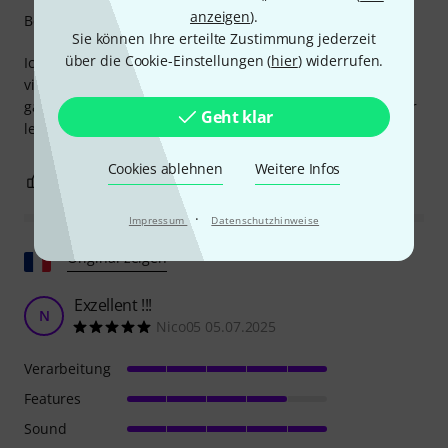
anzeigen
).
Bedienung
Sie können Ihre erteilte Zustimmung jederzeit
über die Cookie-Einstellungen (
hier
) widerrufen.
Ich habe schon einen Acus (für zu Hause) und dachte
vielleicht noch einen für's Studio. Guter Sound, aber was
gar nicht geht ist ein hohes Grundrauschen. Darum ging er
Geht klar
leider wieder zurück.
Cookies ablehnen
Weitere Infos
0
0
BEWERTUNG MELDEN
·
Impressum
Datenschutzhinweise
Original zeigen
Exzellent !!!
N
Nico05 05.07.2025
Verarbeitung
Features
Sound