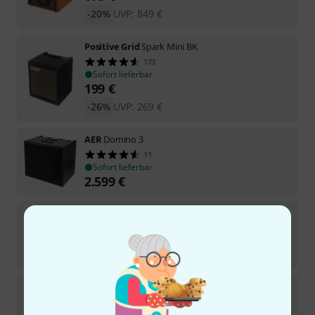
-20%
UVP:
849
€
Positive Grid
Spark Mini BK
173
Sofort lieferbar
199
€
-26%
UVP:
269
€
AER
Domino 3
11
Sofort lieferbar
2.599
€
AER
Cubello
3
Sofort lieferbar
749
€
AER
Compact 60 IV Oak Natural
7
Sofort lieferbar