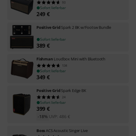
93
Sofort lieferbar
249
€
Positive Grid
Spark 2 BK w/Footsw Bundle
Sofort lieferbar
389
€
Fishman
Loudbox Mini with Bluetooth
134
Sofort lieferbar
349
€
Positive Grid
Spark Edge BK
24
Sofort lieferbar
399
€
-18%
UVP:
486
€
Boss
ACS Acoustic Singer Live