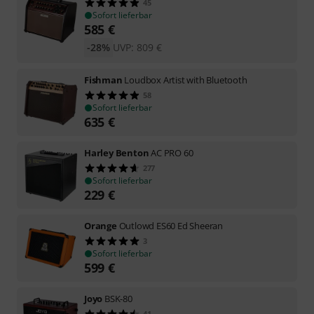
45
Sofort lieferbar
585
€
-28%
UVP:
809
€
Fishman
Loudbox Artist with Bluetooth
58
Sofort lieferbar
635
€
Harley Benton
AC PRO 60
277
Sofort lieferbar
229
€
Orange
Outlowd ES60 Ed Sheeran
3
Sofort lieferbar
599
€
Joyo
BSK-80
41