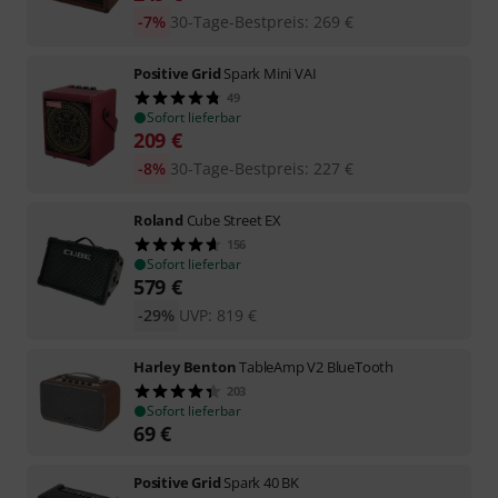
-7%
30-Tage-Bestpreis
:
269
€
Positive Grid
Spark Mini VAI
49
Sofort lieferbar
209
€
-8%
30-Tage-Bestpreis
:
227
€
Roland
Cube Street EX
156
Sofort lieferbar
579
€
-29%
UVP:
819
€
Harley Benton
TableAmp V2 BlueTooth
203
Sofort lieferbar
69
€
Positive Grid
Spark 40 BK