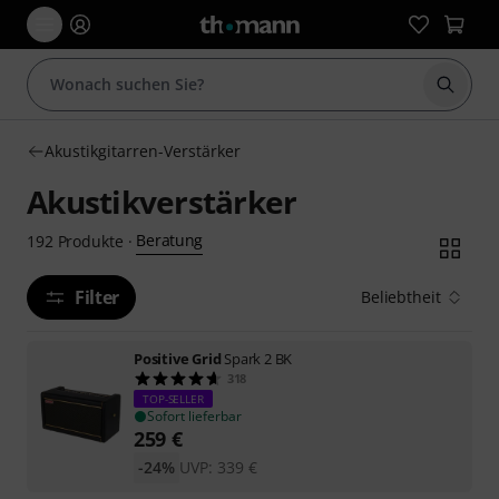
Suche 
Akustikgitarren-Verstärker
Akustikverstärker
Beratung
192
Produkte
·
Filter
Beliebtheit
Positive Grid
Spark 2 BK
318
TOP-SELLER
Sofort lieferbar
259
€
-24%
UVP:
339
€