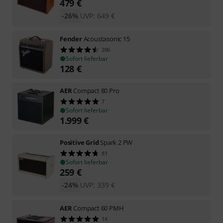
479
€
-26%
UVP:
649
€
Fender
Acoustasonic 15
206
Sofort lieferbar
128
€
AER
Compact 80 Pro
7
Sofort lieferbar
1.999
€
Positive Grid
Spark 2 PW
81
Sofort lieferbar
259
€
-24%
UVP:
339
€
AER
Compact 60 PMH
14