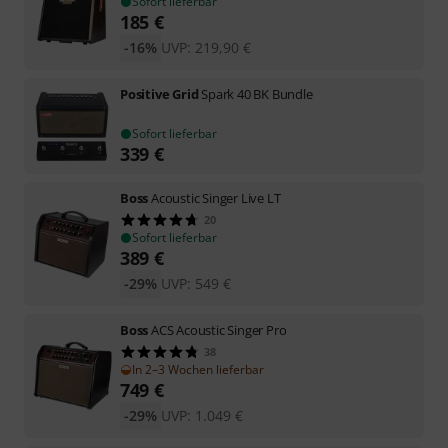
Sofort lieferbar
185
€
-16%
UVP:
219,90
€
Positive Grid
Spark 40 BK Bundle
Sofort lieferbar
339
€
Boss
Acoustic Singer Live LT
20
Sofort lieferbar
389
€
-29%
UVP:
549
€
Boss
ACS Acoustic Singer Pro
38
In 2–3 Wochen lieferbar
749
€
-29%
UVP:
1.049
€