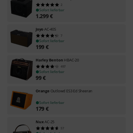
2
Sofort lieferbar
1.299
€
Joyo
AC-40S
7
Sofort lieferbar
199
€
Harley Benton
HBAC-20
497
Sofort lieferbar
99
€
Orange
Outlowd ES3 Ed Sheeran
Sofort lieferbar
179
€
Nux
AC-25
57