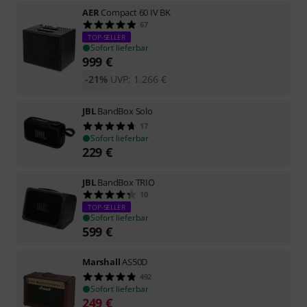
AER
Compact 60 IV BK
67
TOP-SELLER
Sofort lieferbar
999
€
-21%
UVP:
1.266
€
JBL
BandBox Solo
17
Sofort lieferbar
229
€
JBL
BandBox TRIO
10
TOP-SELLER
Sofort lieferbar
599
€
Marshall
AS50D
492
Sofort lieferbar
249
€