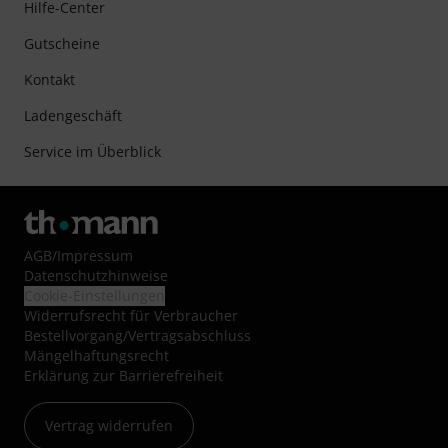
Hilfe-Center
Gutscheine
Kontakt
Ladengeschäft
Service im Überblick
AGB
/
Impressum
Datenschutzhinweise
Cookie-Einstellungen
Widerrufsrecht für Verbraucher
Bestellvorgang/Vertragsabschluss
Mängelhaftungsrecht
Erklärung zur Barrierefreiheit
Vertrag widerrufen