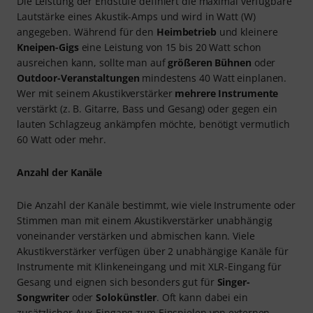
Die Leistung der Endstufe definiert die maximal verfügbare
Lautstärke eines Akustik-Amps und wird in Watt (W)
angegeben. Während für den
Heimbetrieb
und kleinere
Kneipen-Gigs
eine Leistung von 15 bis 20 Watt schon
ausreichen kann, sollte man auf
größeren Bühnen
oder
Outdoor-Veranstaltungen
mindestens 40 Watt einplanen.
Wer mit seinem Akustikverstärker
mehrere Instrumente
verstärkt (z. B. Gitarre, Bass und Gesang) oder gegen ein
lauten Schlagzeug ankämpfen möchte, benötigt vermutlich
60 Watt oder mehr.
Anzahl der Kanäle
Die Anzahl der Kanäle bestimmt, wie viele Instrumente oder
Stimmen man mit einem Akustikverstärker unabhängig
voneinander verstärken und abmischen kann. Viele
Akustikverstärker verfügen über 2 unabhängige Kanäle für
Instrumente mit Klinkeneingang und mit XLR-Eingang für
Gesang und eignen sich besonders gut für
Singer-
Songwriter
oder
Solokünstler
. Oft kann dabei ein
zusätzlicher Aux-Eingang zum Einspielen von externen