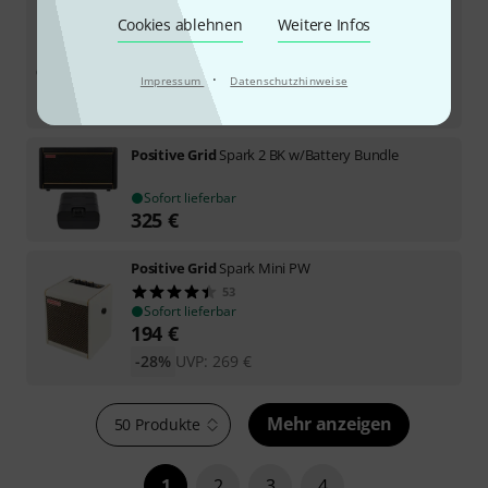
AER
Compact 60 Slope IV
Cookies ablehnen
Weitere Infos
13
Sofort lieferbar
1.199
€
·
Impressum
Datenschutzhinweise
-11%
UVP:
1.349
€
Positive Grid
Spark 2 BK w/Battery Bundle
Sofort lieferbar
325
€
Positive Grid
Spark Mini PW
53
Sofort lieferbar
194
€
-28%
UVP:
269
€
Mehr anzeigen
50 Produkte
1
2
3
4