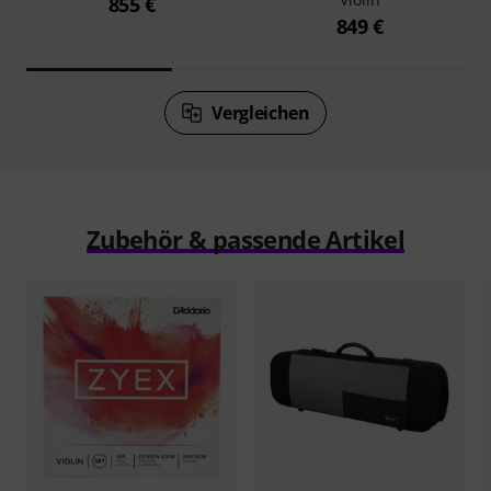
855 €
849 €
Vergleichen
Zubehör & passende Artikel