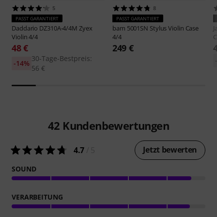
5
8
PASST GARANTIERT
PASST GARANTIERT
Daddario
DZ310A-4/4M Zyex
bam
5001SN Stylus Violin Case
J
Violin 4/4
4/4
C
48 €
249 €
30-Tage-Bestpreis:
-14%
56 €
42
Kundenbewertungen
Jetzt bewerten
4.7
/ 5
SOUND
VERARBEITUNG