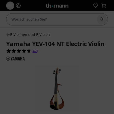
Suche 
E-Violinen und E-Violen
Yamaha YEV-104 NT Electric Violin
4.7 von 5 Sternen aus 42 Kundenbewertungen
(
42
)