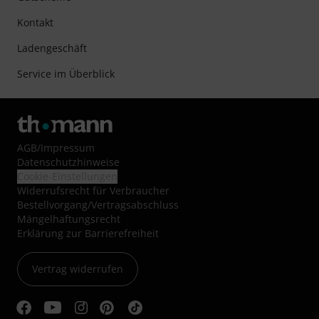
Kontakt
Ladengeschäft
Service im Überblick
AGB
/
Impressum
Datenschutzhinweise
Cookie-Einstellungen
Widerrufsrecht für Verbraucher
Bestellvorgang/Vertragsabschluss
Mängelhaftungsrecht
Erklärung zur Barrierefreiheit
Vertrag widerrufen