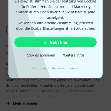
Sie okay ist, stimmen Sie der Nutzung von Cookies
für Präferenzen, Statistiken und Marketing
1
0
BEWERTUNG MELDEN
einfach durch einen Klick auf „Geht klar“ zu (
alle
anzeigen
).
Sie können Ihre erteilte Zustimmung jederzeit
Ein großer Wurf im Design, als E-Geige eher
über die Cookie-Einstellungen (
hier
) widerrufen.
Mittelmaß
S
Siegfried389 12.05.2019
Geht klar
Sound
Verarbeitung
Cookies ablehnen
Weitere Infos
Ich darf vorab darstellen, dass ich seit fast 30 Jahren E-
·
Impressum
Datenschutzhinweise
Geige spiele; bislang meist klassische Geigen mit
verschiedensten Tonabnehmersystemen: da war z.B.
Soundlab darunter - ein endoskopisches Mikrophon, das
durch einen hohlen Knopf in die Geige eingeschraubt
werden konnte...oder jetzt für viele Jahre ein "Wilson"
Tonabnehmer - direkt im Steg. Ich wollte meine
Mehr anzeigen