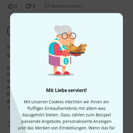
5
0
BEWERTUNG MELDEN
nicht ganz ausgeglichen aber generell toll
X
xxxFLUSIxxx 01.03.2019
Sound
Verarbeitung
Die Optik ist sicherlich Geschmackssache, ich mag das
Design, habe auf der Arbeit auch ein paar Bilder der Geige
als Bildschirmhintergrund... Ich vergebe hier volle
Punktzahl.
Mit Liebe serviert!
Die Verarbeitung ist auch top. Die Saiten ließen sich sehr
gut aufziehen und die Wirbel laufen sehr gut und nach ca.
Mit unseren Cookies möchten wir Ihnen ein
3 Tagen waren die Saiten auch stabil. Soweit ich das
fluffiges Einkaufserlebnis mit allem was
bewerten kann, nach
dazugehört bieten. Dazu zählen zum Beispiel
passende Angebote, personalisierte Anzeigen
Mehr anzeigen
und das Merken von Einstellungen. Wenn das für