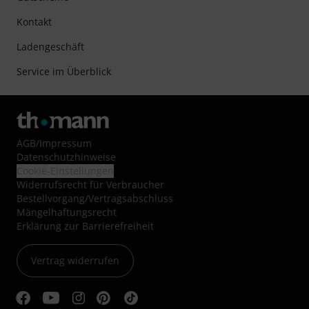
Kontakt
Ladengeschäft
Service im Überblick
AGB
/
Impressum
Datenschutzhinweise
Cookie-Einstellungen
Widerrufsrecht für Verbraucher
Bestellvorgang/Vertragsabschluss
Mängelhaftungsrecht
Erklärung zur Barrierefreiheit
Vertrag widerrufen