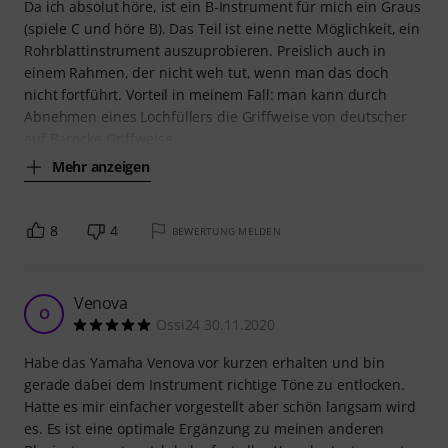
Da ich absolut höre, ist ein B-Instrument für mich ein Graus
(spiele C und höre B). Das Teil ist eine nette Möglichkeit, ein
Rohrblattinstrument auszuprobieren. Preislich auch in
einem Rahmen, der nicht weh tut, wenn man das doch
nicht fortführt. Vorteil in meinem Fall: man kann durch
Abnehmen eines Lochfüllers die Griffweise von deutscher
auf Barocke Griffweise
Mehr anzeigen
8
4
BEWERTUNG MELDEN
Venova
O
Ossi24 30.11.2020
Habe das Yamaha Venova vor kurzen erhalten und bin
gerade dabei dem Instrument richtige Töne zu entlocken.
Hatte es mir einfacher vorgestellt aber schön langsam wird
es. Es ist eine optimale Ergänzung zu meinen anderen