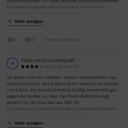
Blasinstrumenten. Ich habe fast alles Yamaha Instrumente
und habe festgestellt damit kann man nichts falsch
machen. Mir gefällt der rauchige Sound
Mehr anzeigen
4
0
BEWERTUNG MELDEN
Schön leicht und kompakt.
R
ra-live 26.04.2018
Ich spiele sonst kein Saxofon, sondern Bambusflöten. Das
Venova ist bei mir eine Ergänzung für Sessions mit Djembé
und E-Bass. Der Sound ist wirklich kräftig, kommt echt gut
gegen die Djembé an. Aber das Plastik Blättchen taugt
wirklich nix. Da muss was aus Holz her.
Mir macht das Spielen echt Spaß. Ich mag ohnehin gerne
Instrumente bei denen die Pseudo-Profis
Mehr anzeigen