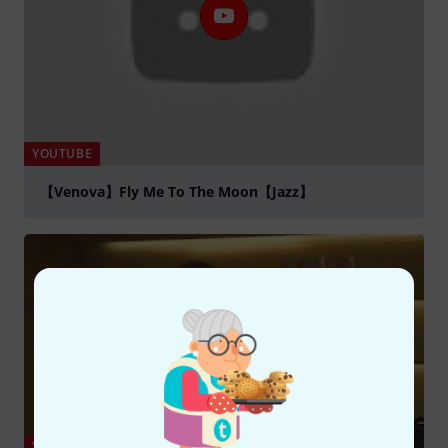
YOUTUBE
【Venova】Fly Me To The Moon【Jazz】
abspielen
YOUTUBE