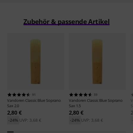
Zubehör & passende Artikel
91
59
Vandoren
Classic Blue Soprano
Vandoren
Classic Blue Soprano
V
Sax 2.0
Sax 1.5
S
2,80 €
2,80 €
-24%
UVP: 3,68 €
-24%
UVP: 3,68 €