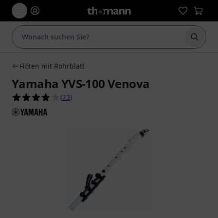
Suche 
Flöten mit Rohrblatt
Yamaha YVS-100 Venova
3.8 von 5 Sternen aus 73 Kundenbewertungen
(
73
)