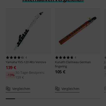
6
6
Yamaha
YVS-120 Alto Venova
Kunath
Clarineau German
J
fingering
139 €
105 €
30-Tage-Bestpreis:
-13%
159 €
Vergleichen
Vergleichen