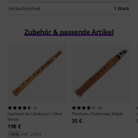
Verkaufseinheit
1 Stück
Zubehör & passende Artikel
10
265
Xaphoon
de Catalunya C Olive
Thomann
Chalumeau Maple
M
Wood
35 €
198 €
-16%
UVP: 235 €