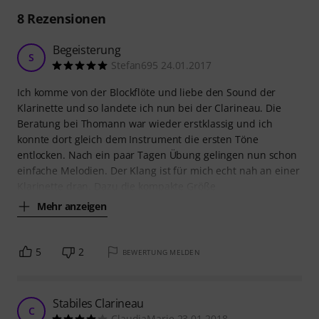
8
Rezensionen
Begeisterung
S
Stefan695 24.01.2017
Ich komme von der Blockflöte und liebe den Sound der
Klarinette und so landete ich nun bei der Clarineau. Die
Beratung bei Thomann war wieder erstklassig und ich
konnte dort gleich dem Instrument die ersten Töne
entlocken. Nach ein paar Tagen Übung gelingen nun schon
einfache Melodien. Der Klang ist für mich echt nah an einer
Klarinette dran. Dazu die kompakte Größe
Mehr anzeigen
5
2
BEWERTUNG MELDEN
Stabiles Clarineau
C
ClaudiaMarie 23.01.2018