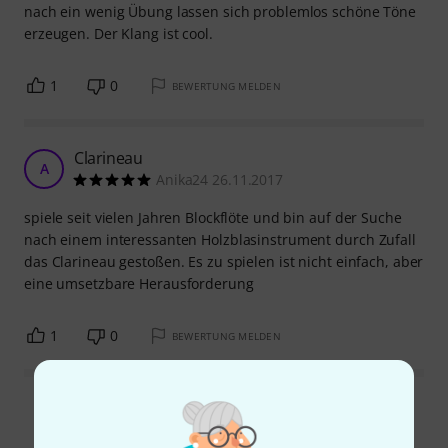
nach ein wenig Übung lassen sich problemlos schöne Töne
erzeugen. Der Klang ist cool.
1
0
BEWERTUNG MELDEN
Clarineau
A
Anika24 26.11.2017
spiele seit vielen Jahren Blockflöte und bin auf der Suche
nach einem interessanten Holzblasinstrument durch Zufall
das Clarineau gestoßen. Es zu spielen ist nicht einfach, aber
eine umsetzbare Herausforderung
1
0
BEWERTUNG MELDEN
Alle Bewertungen lesen