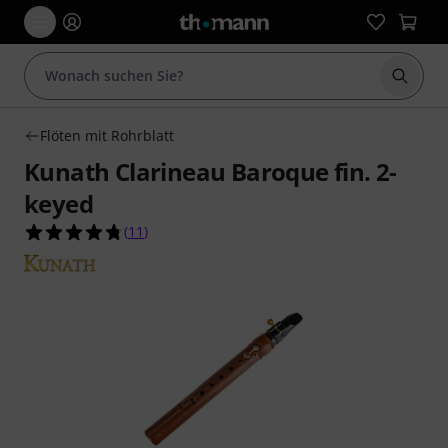
Suche 
Flöten mit Rohrblatt
Kunath Clarineau Baroque fin. 2-
keyed
4.7 von 5 Sternen aus 11 Kundenbewertungen
(
11
)