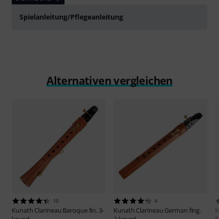
Spielanleitung/Pflegeanleitung
Alternativen vergleichen
10
4
Kunath
Clarineau Baroque fin. 3-
Kunath
Clarineau German fing.
K