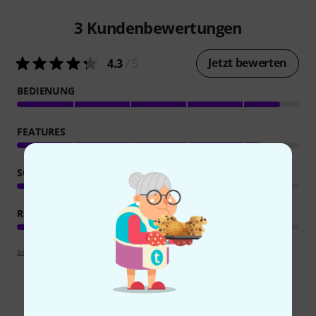
3
Kundenbewertungen
Jetzt bewerten
4.3
/ 5
BEDIENUNG
FEATURES
SOUND/QUALITÄT
RECHNER AUSLASTUNG
Bewertungsrichtlinien