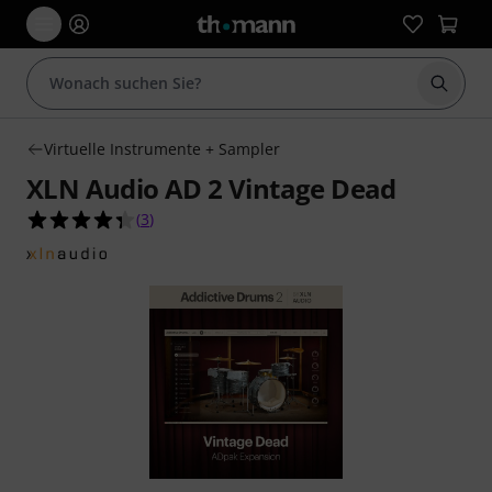
Suche 
Virtuelle Instrumente + Sampler
XLN Audio AD 2 Vintage Dead
4.3 von 5 Sternen aus 3 Kundenbewertungen
(
3
)