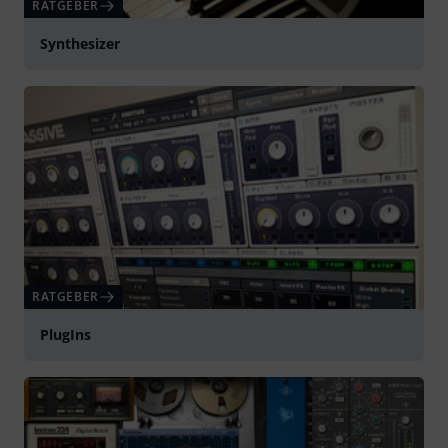
RATGEBER
Synthesizer
RATGEBER
PlugIns