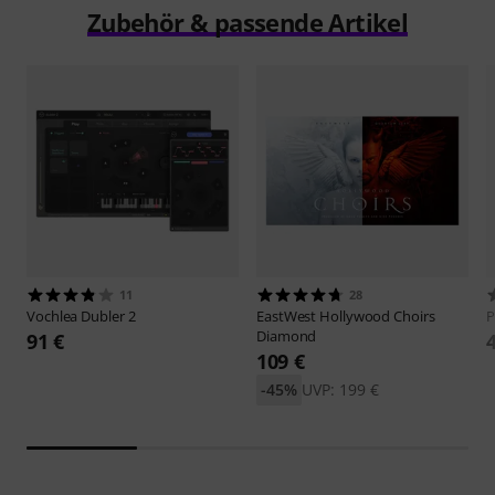
Zubehör & passende Artikel
11
28
Vochlea
Dubler 2
EastWest
Hollywood Choirs
P
Diamond
91 €
109 €
-45%
UVP: 199 €