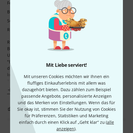
Features
Bedienung
Sound/Qualität
Rechner Auslastung
Rebeat Pro ist sehr geschickt programmiert. Intuitiv in
Bedienung wenn man das Prinzip verstanden hat.
Und das Wichtigste: Ergebnisse sehr überzeugend. Zum
"Entbleeden" von Snare/Kick/Tommikrofonaufnahmen aus
Mit Liebe serviert!
dem Studio in der Soundqualität das beste, was ich bisher
kenne. Das Originalsignal bleibt quasi unberührt.
Mit unseren Cookies möchten wir Ihnen ein
Tatsächlich ist das Tool auch zum Dimmen
fluffiges Einkaufserlebnis mit allem was
dazugehört bieten. Dazu zählen zum Beispiel
Mehr anzeigen
passende Angebote, personalisierte Anzeigen
und das Merken von Einstellungen. Wenn das für
2
0
Sie okay ist, stimmen Sie der Nutzung von Cookies
BEWERTUNG MELDEN
für Präferenzen, Statistiken und Marketing
einfach durch einen Klick auf „Geht klar“ zu (
alle
anzeigen
).
Alle Bewertungen lesen