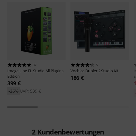
37
5
Image-Line
FL Studio All Plugins
Vochlea
Dubler 2 Studio Kit
I
Edition
E
186 €
399 €
-26%
UVP: 539 €
2
Kundenbewertungen