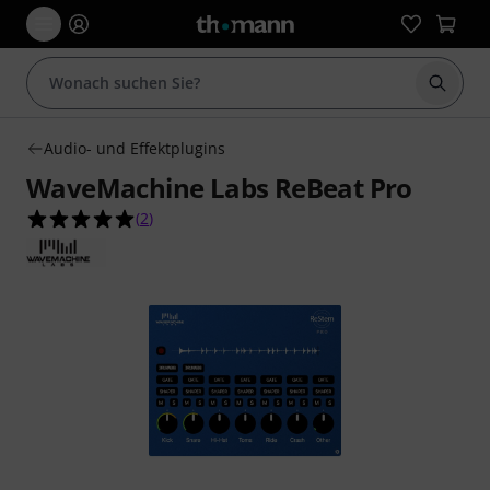
Suche 
Audio- und Effektplugins
WaveMachine Labs ReBeat Pro
5.0 von 5 Sternen aus 2 Kundenbewertungen
(
2
)