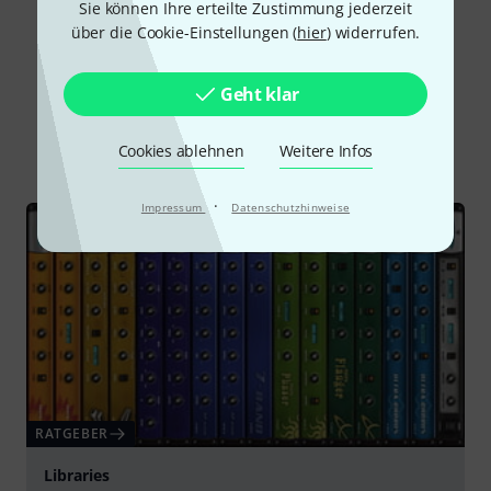
Sie können Ihre erteilte Zustimmung jederzeit
über die Cookie-Einstellungen (
hier
) widerrufen.
Schon gewusst?
Geht klar
Alle
Ratgeber
Cookies ablehnen
Weitere Infos
·
Impressum
Datenschutzhinweise
RATGEBER
Libraries