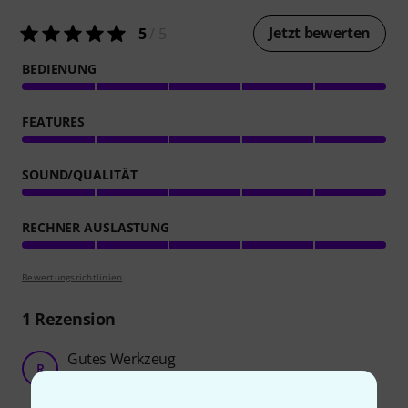
Jetzt bewerten
5
/ 5
BEDIENUNG
FEATURES
SOUND/QUALITÄT
RECHNER AUSLASTUNG
Bewertungsrichtlinien
1
Rezension
Gutes Werkzeug
R
Rüdiger446 18.03.2025