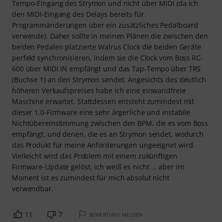
Tempo-Eingang des Strymon und nicht über MIDI (da ich
den MIDI-Eingang des Delays bereits für
Programmänderungen über ein zusätzliches Pedalboard
verwende). Daher sollte in meinen Plänen die zwischen den
beiden Pedalen platzierte Walrus Clock die beiden Geräte
perfekt synchronisieren, indem sie die Clock vom Boss RC-
600 über MIDI IN empfängt und das Tap-Tempo über TRS
(Buchse 1) an den Strymon sendet. Angesichts des deutlich
höheren Verkaufspreises habe ich eine einwandfreie
Maschine erwartet. Stattdessen entsteht zumindest mit
dieser 1.0-Firmware eine sehr ärgerliche und instabile
Nichtübereinstimmung zwischen den BPM, die es vom Boss
empfängt, und denen, die es an Strymon sendet, wodurch
das Produkt für meine Anforderungen ungeeignet wird.
Vielleicht wird das Problem mit einem zukünftigen
Firmware-Update gelöst, ich weiß es nicht … aber im
Moment ist es zumindest für mich absolut nicht
verwendbar.
11
7
BEWERTUNG MELDEN