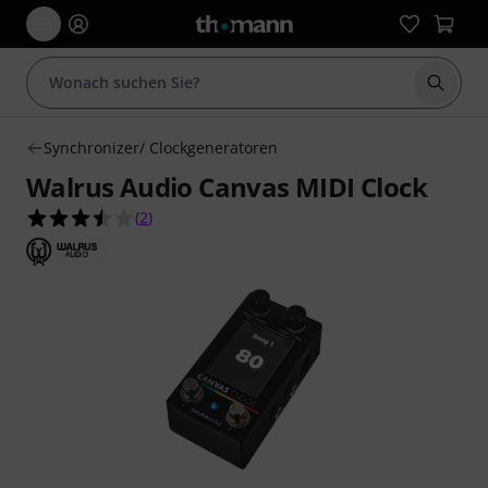
Suche 
Synchronizer/ Clockgeneratoren
Walrus Audio Canvas MIDI Clock
3.5 von 5 Sternen aus 2 Kundenbewertungen
(
2
)