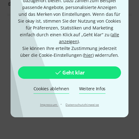
dazugehört bieten. Dazu zählen zum Beispiel
0
0
BEWERTUNG MELDEN
passende Angebote, personalisierte Anzeigen
und das Merken von Einstellungen. Wenn das für
Sie okay ist, stimmen Sie der Nutzung von Cookies
Alle Bewertungen lesen
für Präferenzen, Statistiken und Marketing
einfach durch einen Klick auf „Geht klar“ zu (
alle
anzeigen
).
Sie können Ihre erteilte Zustimmung jederzeit
Schon gewusst?
über die Cookie-Einstellungen (
hier
) widerrufen.
Alle
Testberichte
Geht klar
Cookies ablehnen
Weitere Infos
·
Impressum
Datenschutzhinweise