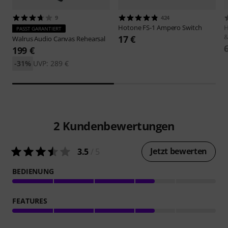
9
424
Hotone
FS-1 Ampero Switch
H
PASST GARANTIERT
&
17 €
Walrus Audio
Canvas Rehearsal
199 €
-31%
UVP: 289 €
2
Kundenbewertungen
Jetzt bewerten
3.5
/ 5
BEDIENUNG
FEATURES