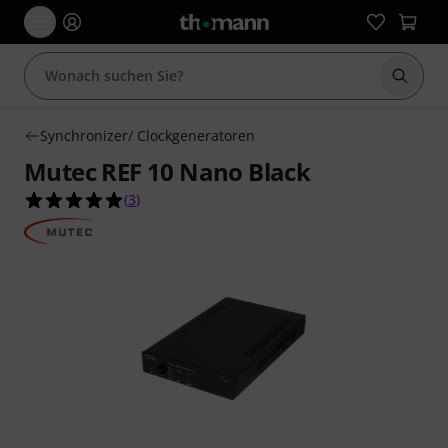
Suche 
Synchronizer/ Clockgeneratoren
Mutec REF 10 Nano Black
5.0 von 5 Sternen aus 3 Kundenbewertungen
(
3
)