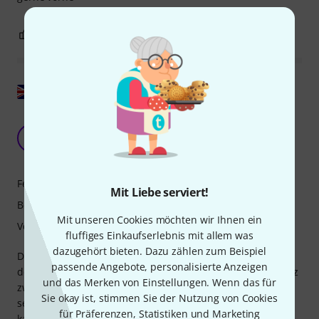
5
1
BEWERTUNG MELDEN
Original zeigen
Eine deutliche Verbesserung der
Gesamtleistung ohne Rückschläge.
VY
Victor YEE 01.02.2024
Features
Mit Liebe serviert!
Bedienung
Mit unseren Cookies möchten wir Ihnen ein
Verarbeitung
fluffiges Einkaufserlebnis mit allem was
dazugehört bieten. Dazu zählen zum Beispiel
Durch die Integration des Nano Clocks erlebe ich eine
passende Angebote, personalisierte Anzeigen
deutlich breitere und tiefere Klangbühne mit klarer Distanz
und das Merken von Einstellungen. Wenn das für
zwischen den Instrumenten, egal wie zahlreich sie auch
Sie okay ist, stimmen Sie der Nutzung von Cookies
sein mögen. Der Gesang klingt klar und nuancenreich. Ich
für Präferenzen, Statistiken und Marketing
kann die Emotionen und den Ausdruck des Sängers bis ins