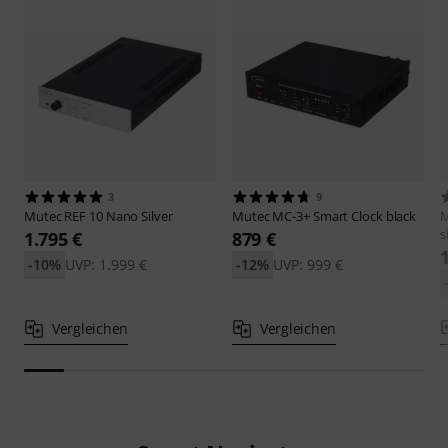
3
9
Mutec
REF 10 Nano Silver
Mutec
MC-3+ Smart Clock black
s
1.795 €
879 €
-10%
UVP: 1.999 €
-12%
UVP: 999 €
Vergleichen
Vergleichen