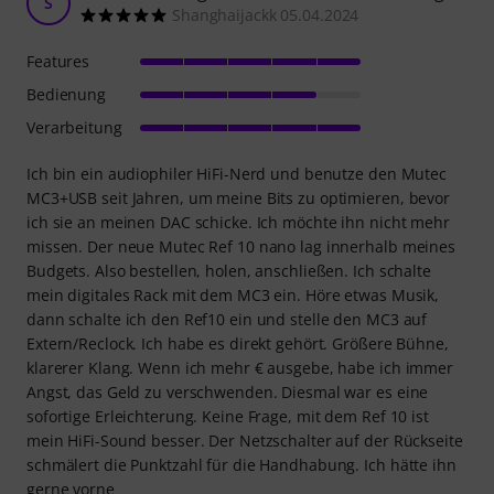
S
Shanghaijackk 05.04.2024
Features
Bedienung
Verarbeitung
Ich bin ein audiophiler HiFi-Nerd und benutze den Mutec
MC3+USB seit Jahren, um meine Bits zu optimieren, bevor
ich sie an meinen DAC schicke. Ich möchte ihn nicht mehr
missen. Der neue Mutec Ref 10 nano lag innerhalb meines
Budgets. Also bestellen, holen, anschließen. Ich schalte
mein digitales Rack mit dem MC3 ein. Höre etwas Musik,
dann schalte ich den Ref10 ein und stelle den MC3 auf
Extern/Reclock. Ich habe es direkt gehört. Größere Bühne,
klarerer Klang. Wenn ich mehr € ausgebe, habe ich immer
Angst, das Geld zu verschwenden. Diesmal war es eine
sofortige Erleichterung. Keine Frage, mit dem Ref 10 ist
mein HiFi-Sound besser. Der Netzschalter auf der Rückseite
schmälert die Punktzahl für die Handhabung. Ich hätte ihn
gerne vorne