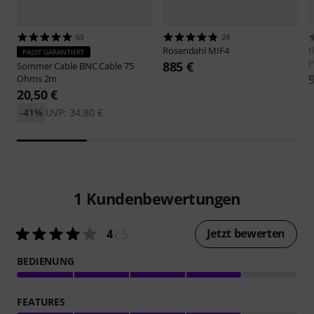
65
24
Rosendahl
MIF4
t
PASST GARANTIERT
P
885 €
Sommer Cable
BNC Cable 75
Ohms 2m
20,50 €
-41%
UVP: 34,80 €
1
Kundenbewertungen
Jetzt bewerten
4
/ 5
BEDIENUNG
FEATURES