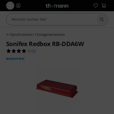
Suche 
Synchronizer/ Clockgeneratoren
Sonifex Redbox RB-DDA6W
4.0 von 5 Sternen aus 1 Kundenbewertungen
(
1
)