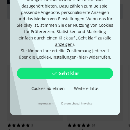
DOWNLOAD
dazugehört bieten. Dazu zählen zum Beispiel
Manual
passende Angebote, personalisierte Anzeigen
und das Merken von Einstellungen. Wenn das für
Sie okay ist, stimmen Sie der Nutzung von Cookies
für Präferenzen, Statistiken und Marketing
einfach durch einen Klick auf „Geht klar“ zu (
alle
anzeigen
).
Sie können Ihre erteilte Zustimmung jederzeit
Alternativen vergleichen
über die Cookie-Einstellungen (
hier
) widerrufen.
Geht klar
Cookies ablehnen
Weitere Infos
·
Impressum
Datenschutzhinweise
5
24