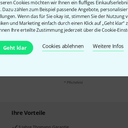
seren Cookies möchten wir Ihnen ein fluffiges Einkaufserlebn
n. Dazu zählen zum Beispiel passende Angebote, personalisie
llungen. Wenn das für Sie okay ist, stimmen Sie der Nutzung 
tiken und Marketing einfach durch einen Klick auf „Geht klar“ z
nnen Ihre erteilte Zustimmung jederzeit über die Cookie-Einst
Cookies ablehnen
Weitere Infos
E-Mail-Adresse
*
Geht klar
 gewinne mit etwas Glück
50€
!
Mit Klick auf „Jetzt anmelden“ stimmen
Nutzungsverhaltens zu. Die Abmeldung is
Datenschutzhinweisen
.
* Pflichtfeld
Ihre Vorteile
3 Jahre Thomann Garantie