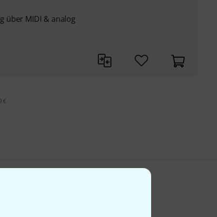
g über MIDI & analog
9 €