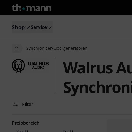
Shop
Service
Synchronizer/Clockgeneratoren
Walrus A
Synchron
Filter
Preisbereich
Von (€)
Bis (€)