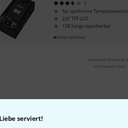
2
für synchrone Temposteuerun
2,8" TFT-LCD
128 Songs speicherbar
Sofort lieferbar
Kostenloser Versand ab 2
Alle Preise inkl. MwSt.
Gefällt Ihnen, was Sie sehen?
Liebe serviert!
Teilen
Hilfe & Feedback