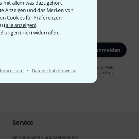
is mit allem was dazugehört
rte Anzeigen und das Merken von
von Cookies für Präferenzen,
u (
alle anzeigen
).
ellungen (
hier
) widerrufen.
Jetzt anmelden
 Sie dem Erhalt von E-Mail-Werbung und einer Messung des E-Mail-
·
Impressum
Datenschutzhinweise
t jederzeit möglich. Weitere Informationen finden Sie in unseren
Service
Versandkosten und Lieferzeiten