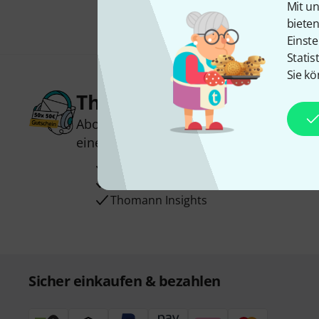
Mit un
biete
Einste
Statis
Sie kö
Thomann Newsletter
Abonniere den Thomann Newsletter und
einen von
50 Gutscheinen
über jeweils
Inspirierende Beiträge
Deals
Thomann Insights
Sicher einkaufen & bezahlen