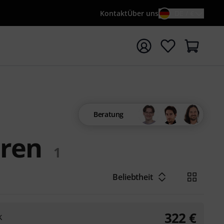
Kontakt
Über uns
DE / €
e mit Suchwort {searchTerm} starten
Beratung
oren
1
Beliebtheit
322
€
k