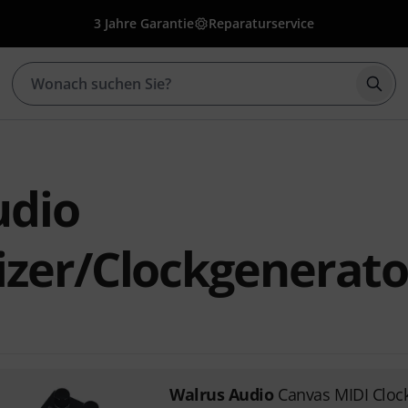
3 Jahre Garantie
Reparaturservice
Such
udio
izer/Clockgenerat
Walrus Audio
Canvas MIDI Cloc