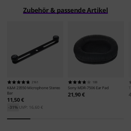
Zubehör & passende Artikel
2161
188
K&M
23550 Microphone Stereo
Sony
MDR-7506 Ear Pad
Bar
21,90 €
11,50 €
-31%
UVP: 16,60 €