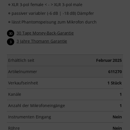
XLR 3-pol female < - > XLR 3-pol male
passiver variabler (-6 dB | -18 dB) Dämpfer
lässt Phantomspeisung zum Mikrofon durch
30 Tage Money-Back-Garantie
30
3 Jahre Thomann Garantie
3
Erhältlich seit
Februar 2025
Artikelnummer
611270
Verkaufseinheit
1 Stück
Kanäle
1
Anzahl der Mikrofoneingänge
1
Instrumenten Eingang
Nein
Röhre
Nein