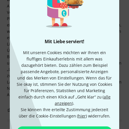
Ausgang ankommt, allerdings mit einer Variation der
Verstärkung. Die Verwendung mit Miro, das
Phantomspeisung benötigt, funktioniert einwandfrei. Es ist
ein sehr praktisches Werkzeug, um Probleme zu vermeiden,
wenn Ihre Konsolen keine Line-Eingänge haben. Sie stecken
einen „Airhead“ in den Mikrofoneingang und können Ihre
Mit Liebe serviert!
Line-Quelle anschließen, ohne dass es zu
Übermodulationsproblemen beim Vorverstärker kommt.
Mit unseren Cookies möchten wir Ihnen ein
Beispielsweise entspricht der XLR-Eingang am Bose L1 Pro
fluffiges Einkaufserlebnis mit allem was
und S1 einem Mikrofoneingangspegel. Sie platzieren diesen
dazugehört bieten. Dazu zählen zum Beispiel
„Luftkopf“ dort und Ihr Pegel wird auf einen Linienpegel
passende Angebote, personalisierte Anzeigen
zurückgesetzt. Dadurch können Sie Ihre L1 Pro- und S1-
und das Merken von Einstellungen. Wenn das für
Lautstärke mittags auf die vorgesehene Stufe stellen, um im
Sie okay ist, stimmen Sie der Nutzung von Cookies
Normalfall null dB zu haben. Kurz gesagt, ein nützliches
für Präferenzen, Statistiken und Marketing
Accessoire in vielen Situationen.
einfach durch einen Klick auf „Geht klar“ zu (
alle
anzeigen
).
0
Sie können Ihre erteilte Zustimmung jederzeit
0
BEWERTUNG MELDEN
über die Cookie-Einstellungen (
hier
) widerrufen.