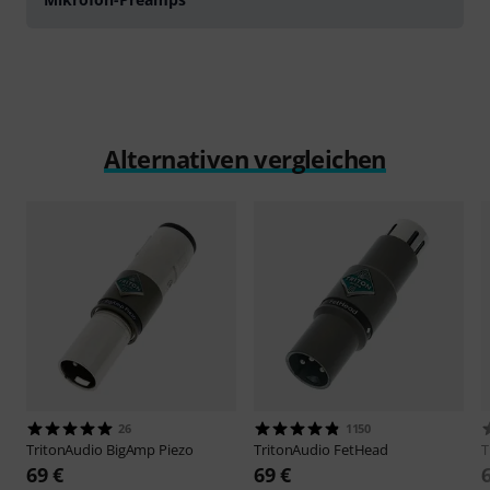
Alternativen vergleichen
26
1150
TritonAudio
BigAmp Piezo
TritonAudio
FetHead
T
69 €
69 €