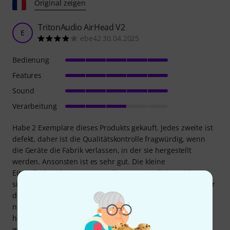
Original zeigen
TritonAudio AirHead V2
E
ebe42 30.04.2025
Bedienung
Features
Sound
Verarbeitung
Habe 2 Exemplare dieses Produkts gekauft. Jedes zweite ist
defekt, daher ist die Qualitätskontrolle fragwürdig, wenn
die Geräte die Fabrik verlassen, in der sie hergestellt
werden. Ansonsten ist es sehr gut. Die kleine
Einstellschraube ist aus Metall, gut zugänglich und lässt
sich nicht so leicht drehen (das gefällt mir, denn es gibt mir
die Sicherheit, dass die Einstellung so erfolgt, dass sie sich
nicht so leicht bewegen lässt). Von einer Seite zur anderen
haben wir eine gute Variation von -6 bis -18 dB. Der Klang
wird dadurch nicht beeinflusst, er bleibt so, wie er am