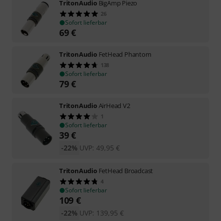
TritonAudio
BigAmp Piezo
26
Sofort lieferbar
69
€
TritonAudio
FetHead Phantom
138
Sofort lieferbar
79
€
TritonAudio
AirHead V2
1
Sofort lieferbar
39
€
-22%
UVP:
49,95
€
TritonAudio
FetHead Broadcast
4
Sofort lieferbar
109
€
-22%
UVP:
139,95
€