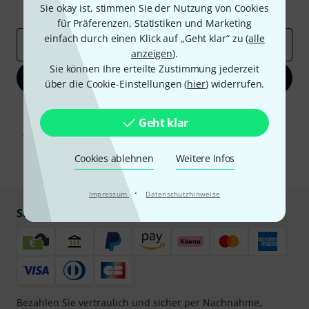
Sie okay ist, stimmen Sie der Nutzung von Cookies
Inspirierende Beiträge
Deals
Thomann Insights
für Präferenzen, Statistiken und Marketing
einfach durch einen Klick auf „Geht klar“ zu (
alle
E-Mail-Adresse
*
anzeigen
).
Sie können Ihre erteilte Zustimmung jederzeit
Jetzt anmelden
über die Cookie-Einstellungen (
hier
) widerrufen.
Mit Klick auf „Jetzt anmelden“ stimmen Sie dem Erhalt von E-Mail-
Geht klar
Werbung und einer Messung des E-Mail-Nutzungsverhaltens zu. Die
Abmeldung ist jederzeit möglich. Weitere Informationen finden Sie in
unseren
Datenschutzhinweisen
.
Cookies ablehnen
Weitere Infos
* Pflichtfeld
·
Impressum
Datenschutzhinweise
Sicher einkaufen & bezahlen
Bezahlen Sie vertraulich und sicher per Nachnahme,