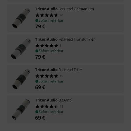
TritonAudio
FetHead Germanium
90
Sofort lieferbar
79
€
TritonAudio
FetHead Transformer
8
Sofort lieferbar
79
€
TritonAudio
FetHead Filter
15
Sofort lieferbar
69
€
TritonAudio
BigAmp
11
Sofort lieferbar
69
€