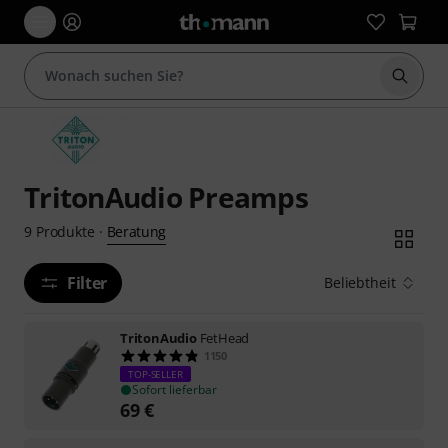
Suche 
TritonAudio Preamps
Beratung
9
Produkte
·
Filter
Beliebtheit
TritonAudio
FetHead
1150
TOP-SELLER
Sofort lieferbar
69
€