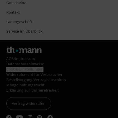
Gutscheine
Kontakt
Ladengeschäft
Service im Überblick
AGB
/
Impressum
Datenschutzhinweise
Cookie-Einstellungen
Widerrufsrecht für Verbraucher
Bestellvorgang/Vertragsabschluss
Mängelhaftungsrecht
Erklärung zur Barrierefreiheit
Vertrag widerrufen