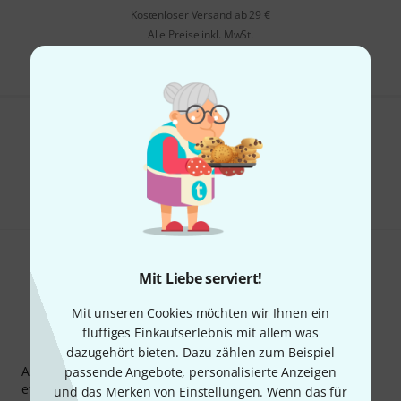
Kostenloser Versand ab 29 €
Alle Preise inkl. MwSt.
Gefällt Ihnen, was Sie sehen?
Teilen
Hilfe & Feedback
Mit Liebe serviert!
Mit unseren Cookies möchten wir Ihnen ein
fluffiges Einkaufserlebnis mit allem was
Thomann Newsletter
dazugehört bieten. Dazu zählen zum Beispiel
Abonniere den Thomann Newsletter und gewinne mit
passende Angebote, personalisierte Anzeigen
etwas Glück einen von
50 Gutscheinen
über jeweils
50€
!
und das Merken von Einstellungen. Wenn das für