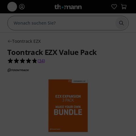
Suche 
Toontrack EZX
Toontrack EZX Value Pack
4.8 von 5 Sternen aus 34 Kundenbewertungen
(
34
)