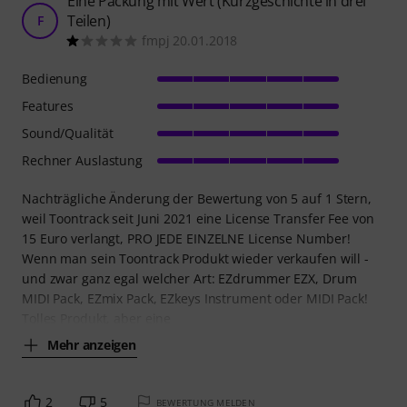
Eine Packung mit Wert (Kurzgeschichte in drei
Teilen)
F
fmpj 20.01.2018
Bedienung
Features
Sound/Qualität
Rechner Auslastung
Nachträgliche Änderung der Bewertung von 5 auf 1 Stern,
weil Toontrack seit Juni 2021 eine License Transfer Fee von
15 Euro verlangt, PRO JEDE EINZELNE License Number!
Wenn man sein Toontrack Produkt wieder verkaufen will -
und zwar ganz egal welcher Art: EZdrummer EZX, Drum
MIDI Pack, EZmix Pack, EZkeys Instrument oder MIDI Pack!
Tolles Produkt, aber eine
Mehr anzeigen
2
5
BEWERTUNG MELDEN