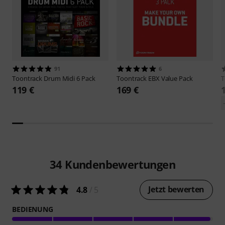
91
6
Toontrack
Drum Midi 6 Pack
Toontrack
EBX Value Pack
T
119 €
169 €
34
Kundenbewertungen
Jetzt bewerten
4.8
/ 5
BEDIENUNG