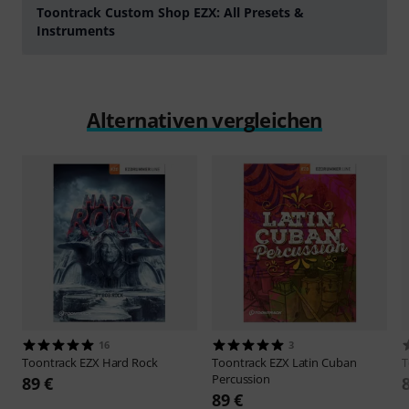
Toontrack Custom Shop EZX: All Presets &
Instruments
abspielen
Alternativen vergleichen
16
3
Toontrack
EZX Hard Rock
Toontrack
EZX Latin Cuban
T
Percussion
89 €
89 €