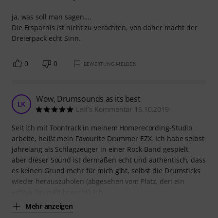
ja, was soll man sagen....
Die Ersparnis ist nicht zu verachten, von daher macht der
Dreierpack echt Sinn.
0
0
BEWERTUNG MELDEN
Wow, Drumsounds as its best
LK
Leif´s Kommentar 15.10.2019
Seit ich mit Toontrack in meinem Homerecording-Studio
arbeite, heißt mein Favourite Drummer EZX. Ich habe selbst
jahrelang als Schlagzeuger in einer Rock-Band gespielt,
aber dieser Sound ist dermaßen echt und authentisch, dass
es keinen Grund mehr für mich gibt, selbst die Drumsticks
wieder herauszuholen (abgesehen vom Platz, den ein
echtes Drumkit braucht). Ich
Mehr anzeigen