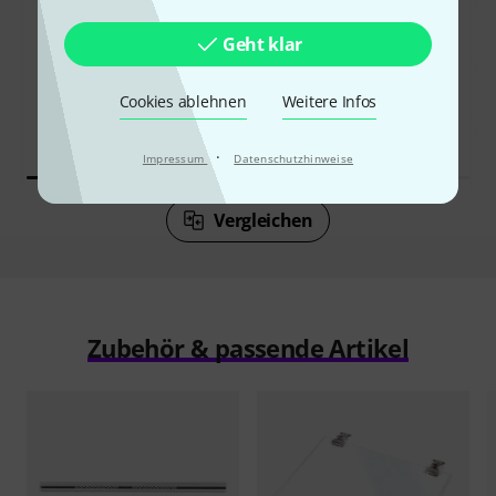
32%
6%
Geht klar
KAUFTEN
KAUFTEN
Thon Studio Rack 12U 50
GENAU DIESES PRODUKT
Cookies ablehnen
Weitere Infos
oak
158 €
185 €
·
Impressum
Datenschutzhinweise
Vergleichen
Zubehör & passende Artikel