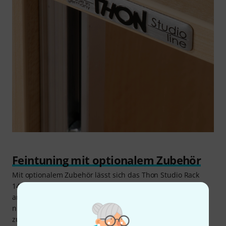
Feintuning mit optionalem Zubehör
Mit optionalem Zubehör lässt sich das Thon Studio Rack
14U 50 Maple gezielt an individuelle Anforderungen
anpassen. Eine abschließbare Glasfronttür schützt nicht
nur vor neugierigen Fingern, sondern hält auch Staub
zuverlässig fern. Eine rückseitige Tür sorgt für einen