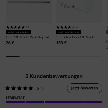
25
4
PASST GARANTIERT
PASST GARANTIERT
Thon
14U Studio Rack Strip Set
Thon
Glass Door 14U Studio
R
26 €
159 €
5
Kundenbewertungen
Jetzt bewerten
5
/ 5
STABILITÄT