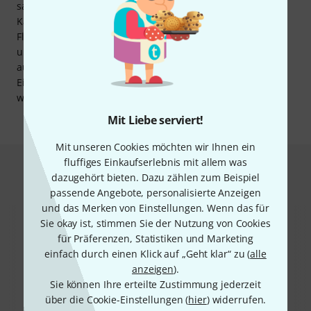
sauberen Abschluss, lässt jedoch ausreichend Raum für
Kabeldurchlässe und eine effektive Belüftung. Wer mehr
Flexibilität braucht, kann das Rack mit Rollen ausstatten
und so von einer stationären zu einer mobilen Einheit
aufrüsten. Zusätzliche Rackschienen eröffnen weitere
Einbauoptionen auf der Rückseite – ideal für Setups, die
wachsen oder sich regelmäßig verändern.
Mit Liebe serviert!
Mit unseren Cookies möchten wir Ihnen ein
fluffiges Einkaufserlebnis mit allem was
Das kauften Kunden, die sich dieses
dazugehört bieten. Dazu zählen zum Beispiel
Produkt angesehen haben
passende Angebote, personalisierte Anzeigen
und das Merken von Einstellungen. Wenn das für
Sie okay ist, stimmen Sie der Nutzung von Cookies
für Präferenzen, Statistiken und Marketing
einfach durch einen Klick auf „Geht klar“ zu (
alle
anzeigen
).
Sie können Ihre erteilte Zustimmung jederzeit
über die Cookie-Einstellungen (
hier
) widerrufen.