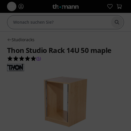
Suche 
Studioracks
Thon Studio Rack 14U 50 maple
5.0 von 5 Sternen aus 5 Kundenbewertungen
(
5
)