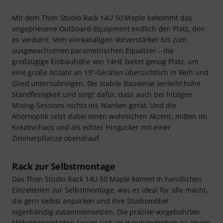
Mit dem Thon Studio Rack 14U 50 Maple bekommt das
angepriesene Outboard-Equipment endlich den Platz, den
es verdient. Vom vierkanaligen Vorverstärker bis zum
ausgewachsenen parametrischen Equalizer – die
großzügige Einbauhöhe von 14HE bietet genug Platz, um
eine große Anzahl an 19“-Geräten übersichtlich in Reih und
Glied unterzubringen. Die stabile Bauweise verleiht hohe
Standfestigkeit und sorgt dafür, dass auch bei hitzigen
Mixing-Sessions nichts ins Wanken gerät. Und die
Ahornoptik setzt dabei einen wohnlichen Akzent, mitten im
Kreativchaos und als echter Hingucker mit einer
Zimmerpflanze obendrauf.
Rack zur Selbstmontage
Das Thon Studio Rack 14U 50 Maple kommt in handlichen
Einzelteilen zur Selbstmontage, was es ideal für alle macht,
die gern selbst anpacken und ihre Studiomöbel
eigenhändig zusammensetzen. Die präzise vorgebohrten
Möbeldekorplatten lassen sich im Handumdrehen zu einem