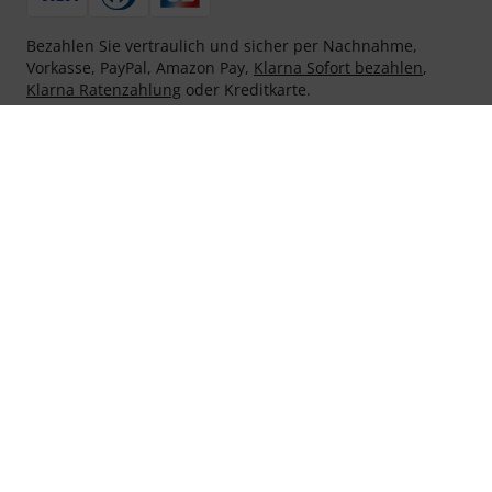
Bezahlen Sie vertraulich und sicher per Nachnahme,
Vorkasse, PayPal, Amazon Pay,
Klarna Sofort bezahlen
,
Klarna Ratenzahlung
oder Kreditkarte.
Ihre Vorteile
3 Jahre Thomann Garantie
30 Tage Money-Back-Garantie
Reparaturservice
Beratung durch Fachexperten
Zufriedenheitsgarantie
Europas größtes Versandlager
Service
Versandkosten und Lieferzeiten