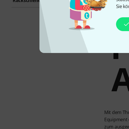
Rackschiene
Sie kö
P
A
Mit dem Th
Equipment e
zum ausgew