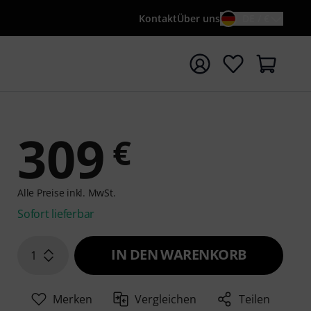
Kontakt
Über uns
DE / €
e mit Suchwort {searchTerm} starten
309
€
Alle Preise inkl. MwSt.
Sofort lieferbar
IN DEN WARENKORB
1
Merken
Vergleichen
Teilen