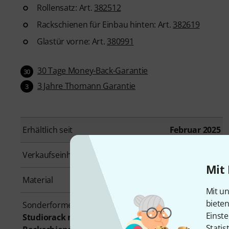
Rollensatz: Art.
382512
Rackschienen für Einbau hinten: Art.
382619
Glastür vorne: Art.
380991
30 Tage Money-Back-Garantie
30
3 Jahre Thomann Garantie
3
Erhältlich seit
Februar 2025
Verkaufseinheit
1 Stück
Mit 
Material
Möbeldekorplatte 19 mm
Mit un
biete
Sonderformen
Einste
Studiorack mit Möbelsockel, stufenlose
Statis