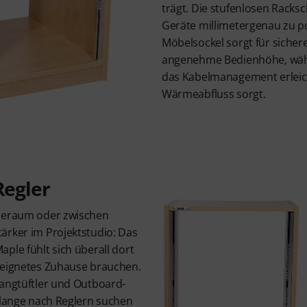
trägt. Die stufenlosen Racks
Geräte millimetergenau zu p
Möbelsockel sorgt für sicher
angenehme Bedienhöhe, währ
das Kabelmanagement erleich
Wärmeabfluss sorgt.
Regler
gieraum oder zwischen
ärker im Projektstudio: Das
ple fühlt sich überall dort
eeignetes Zuhause brauchen.
langtüftler und Outboard-
t lange nach Reglern suchen