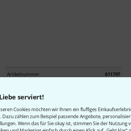
Artikelnummer
611797
Nutzhöhe in HE
14 HE
Liebe serviert!
Rollen
Nein
seren Cookies möchten wir Ihnen ein fluffiges Einkaufserlebn
n. Dazu zählen zum Beispiel passende Angebote, personalisie
llungen. Wenn das für Sie okay ist, stimmen Sie der Nutzung 
tiken und Marketing einfach durch einen Klick auf „Geht klar“ z