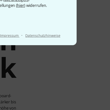
ellungen (
hier
) widerrufen.
in
·
Impressum
Datenschutzhinweise
ik
board-
ärker bis
uhöhe von