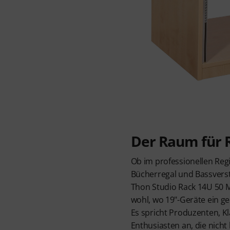
Der Raum für 
Ob im professionellen Re
Bücherregal und Bassverst
Thon Studio Rack 14U 50 Ma
wohl, wo 19"-Geräte ein g
Es spricht Produzenten, K
Enthusiasten an, die nich