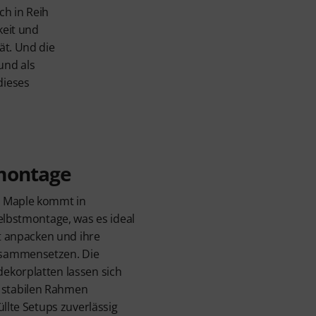
ch in Reih
keit und
ät. Und die
und als
dieses
tmontage
0 Maple kommt in
Selbstmontage, was es ideal
st anpacken und ihre
usammensetzen. Die
ekorplatten lassen sich
stabilen Rahmen
üllte Setups zuverlässig