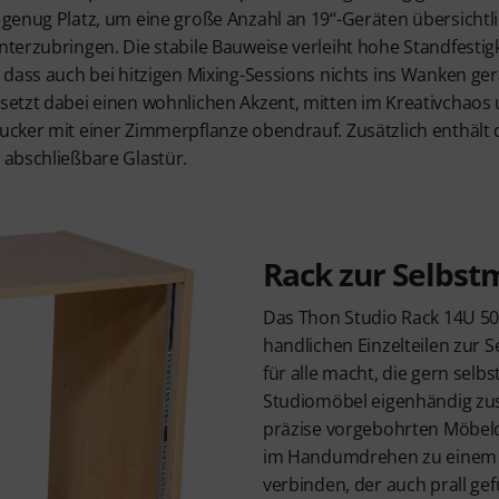
 genug Platz, um eine große Anzahl an 19“-Geräten übersichtli
nterzubringen. Die stabile Bauweise verleiht hohe Standfestig
, dass auch bei hitzigen Mixing-Sessions nichts ins Wanken ger
setzt dabei einen wohnlichen Akzent, mitten im Kreativchaos 
ucker mit einer Zimmerpflanze obendrauf. Zusätzlich enthält 
 abschließbare Glastür.
Rack zur Selbs
Das Thon Studio Rack 14U 5
handlichen Einzelteilen zur 
für alle macht, die gern selb
Studiomöbel eigenhändig z
präzise vorgebohrten Möbeld
im Handumdrehen zu einem 
verbinden, der auch prall gef