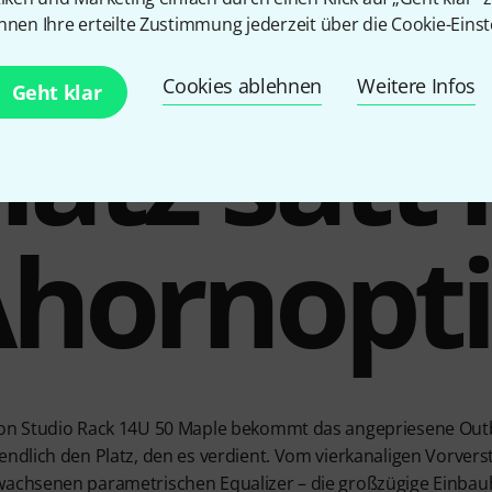
nnen Ihre erteilte Zustimmung jederzeit über die Cookie-Einst
Cookies ablehnen
Weitere Infos
Geht klar
latz satt 
hornopt
on Studio Rack 14U 50 Maple bekommt das angepriesene Out
ndlich den Platz, den es verdient. Vom vierkanaligen Vorverst
achsenen parametrischen Equalizer – die großzügige Einba