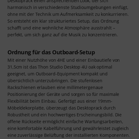
Desktoprack einen ansprechenden Look, der sich
harmonisch in verschiedenste Studioumgebungen einfügt,
ohne mit der Technik um Aufmerksamkeit zu konkurrieren.
So entsteht ein klar strukturiertes Setup, das Ordnung
schafft und eine wohnliche Atmosphäre ausstrahlt –
perfekt, um sich ganz auf die Musik zu konzentrieren.
Ordnung für das Outboard-Setup
Mit einer Nutzhöhe von 4HE und einer Einbautiefe von
31,5cm ist das Thon Studio Desktop 4U oak optimal
geeignet, um Outboard-Equipment kompakt und
übersichtlich unterzubringen. Die stufenlosen
Rackschienen erlauben eine millimetergenaue
Positionierung der Geräte und sorgen so für maximale
Flexibilität beim Einbau. Gefertigt aus einer 19mm-
Möbeldekorplatte, überzeugt das Desktoprack durch
Robustheit und ein hochwertiges Erscheinungsbild. Die
offene Rückseite ermöglicht einfache Wartungsarbeiten,
eine komfortable Kabelführung und gewährleistet zugleich
eine zuverlässige Belüftung der installierten Komponenten.