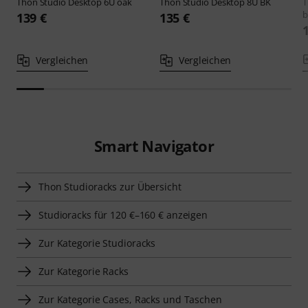
Thon
Studio Desktop 6U oak
Thon
Studio Desktop 8U BK
b
139 €
135 €
Vergleichen
Vergleichen
Smart Navigator
Thon Studioracks zur Übersicht
Studioracks für 120 €–160 € anzeigen
Zur Kategorie Studioracks
Zur Kategorie Racks
Zur Kategorie Cases, Racks und Taschen