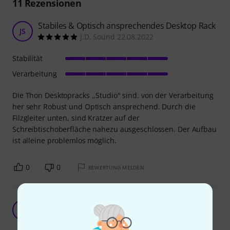
11
Rezensionen
Stabiles & Optisch ansprechendes Desktop Rack
JS
J.D. Sound 22.08.2022
Stabilität
Verarbeitung
Die Thon Desktopracks ,,Studio" sind. von der Verarbeitung
her sehr Robust und Optisch ansprechend. Durch die
Filzgleiter unten, sind Kratzer auf der
Schreibtischoberfläche nahezu ausgeschlossen. Der Aufbau
ist alleine problemlos möglich.
0
0
BEWERTUNG MELDEN
Profiprodukt!
SH
Studio Hannover 28.11.2023