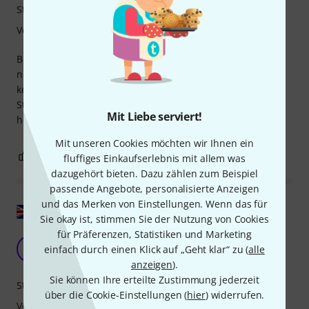
Stabilität
Verarbeitung
Bildschön sieht es aus, dieses 19-Zoll-Siderack. Allerdings
nicht gerade günstig. Es ist halt ein Studio-Möbelstück und
kein Ikea-Regal. Es setzt (vor allem schwarze) 19-Zoll-
Studiogeräte sehr schön in Szene in Kombination zu dem
Mit Liebe serviert!
hell gehaltenen Holz. Todschick!
Mit unseren Cookies möchten wir Ihnen ein
0
0
BEWERTUNG MELDEN
fluffiges Einkaufserlebnis mit allem was
dazugehört bieten. Dazu zählen zum Beispiel
passende Angebote, personalisierte Anzeigen
und das Merken von Einstellungen. Wenn das für
Original zeigen
Sie okay ist, stimmen Sie der Nutzung von Cookies
für Präferenzen, Statistiken und Marketing
Box für mehr Ordnung
R
einfach durch einen Klick auf „Geht klar“ zu (
alle
rugzbeats 22.10.2024
anzeigen
).
Sie können Ihre erteilte Zustimmung jederzeit
Stabilität
über die Cookie-Einstellungen (
hier
) widerrufen.
Verarbeitung