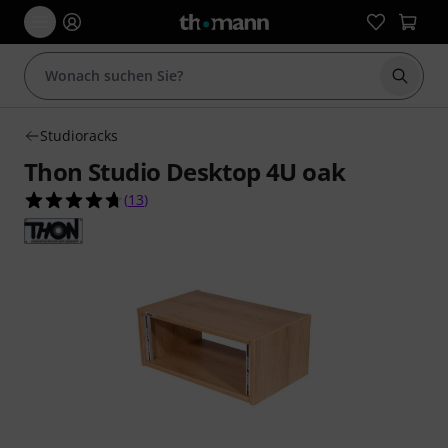
Suche 
Studioracks
Thon Studio Desktop 4U oak
4.7 von 5 Sternen aus 13 Kundenbewertungen
(
13
)