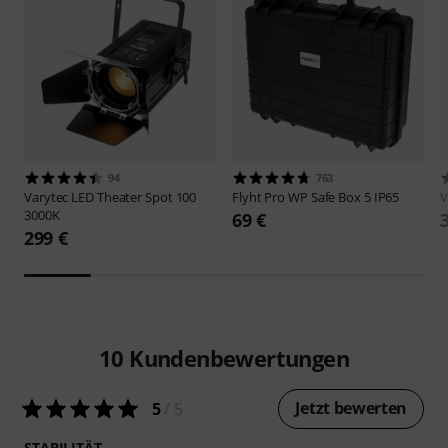
94
763
Varytec
LED Theater Spot 100
Flyht Pro
WP Safe Box 5 IP65
V
3000K
69 €
299 €
10
Kundenbewertungen
Jetzt bewerten
5
/ 5
STABILITÄT