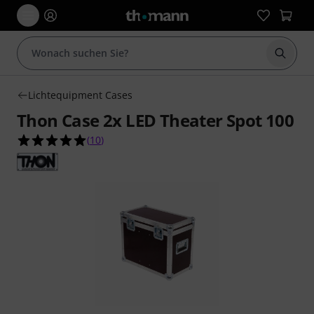
Suche 
Lichtequipment Cases
Thon Case 2x LED Theater Spot 100
5.0 von 5 Sternen aus 10 Kundenbewertungen
(
10
)