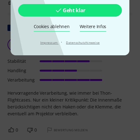
0
0
BEWERTUNG MELDEN
Geht klar
Original zeigen
Cookies ablehnen
Weitere Infos
Großartig
·
Impressum
Datenschutzhinweise
LR
Lionel R. 23.07.2021
Stabilität
Handling
Verarbeitung
Hervorragende Verarbeitung, wie immer bei Thon-
Flightcases. Nur ein kleiner Kritikpunkt: Die Innenmaße
berücksichtigen nicht den Haken oder die Klemme, die
eventuell am Projektor verbleiben.
0
0
BEWERTUNG MELDEN