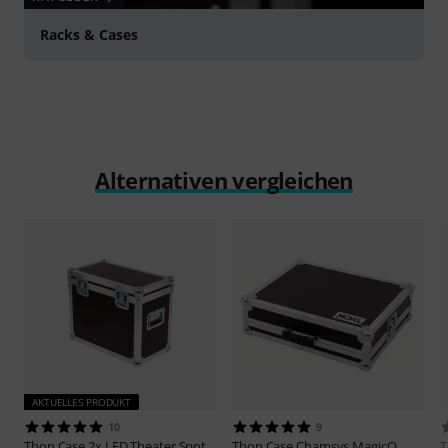
Racks & Cases
Alternativen vergleichen
AKTUELLES PRODUKT
10
9
Thon
Case 2x LED Theater Spot
Thon
Case Chamsys MagicQ