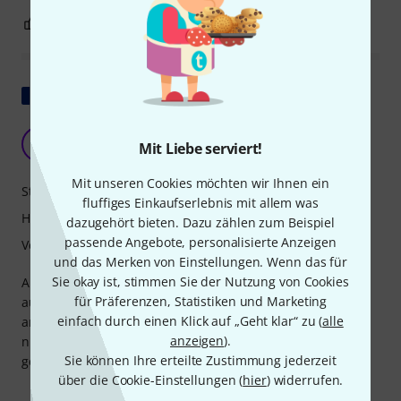
0
0
BEWERTUNG MELDEN
Original zeigen
Sauber, robust und erfüllt seinen Zweck!
JS
Mit Liebe serviert!
Jay Staff 12.08.2021
Mit unseren Cookies möchten wir Ihnen ein
Stabilität
fluffiges Einkaufserlebnis mit allem was
Handling
dazugehört bieten. Dazu zählen zum Beispiel
passende Angebote, personalisierte Anzeigen
Verarbeitung
und das Merken von Einstellungen. Wenn das für
Sie okay ist, stimmen Sie der Nutzung von Cookies
An diesem Flightcase gibt es nichts auszusetzen. Es bietet
für Präferenzen, Statistiken und Marketing
ausreichend Platz für die Theater-Cases, inklusive der
einfach durch einen Klick auf „Geht klar“ zu (
alle
angebrachten Deckel. Schade nur, dass man die Klemmen
anzeigen
).
nicht oben drauf lassen kann. Das mittlere Fach ist
Sie können Ihre erteilte Zustimmung jederzeit
geräumig genug für alle PowerTwist-Kabel und -Klemmen.
über die Cookie-Einstellungen (
hier
) widerrufen.