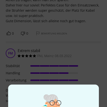
Daher hier nur soviel: Perfektes Case für den Einsatzzweck,
die Strahler werden super geschützt, der Platz für Kabel
usw. ist super praktisch.
Gute Dimension, lässt sich alleine noch gut tragen.
0
0
BEWERTUNG MELDEN
Extrem stabil
FM
FNL Mainz 08.03.2022
Stabilität
Handling
Verarbeitung
Die beiden Spots passen nebst Zubehör perfekt hinein.
Wird dann meist als zusätzlicher Hocker verwendet. Etwas
schwer, dafür aber auch sehr stabil.