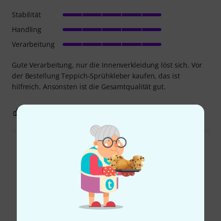
Stabilität
Handling
Verarbeitung
Gute Verarbeitung, nur die Innenverkleidung löst sich. Vor
der Bestellung Teppich-Sprühkleber kaufen, das ist
hilfreich. Ansonsten ist die Gesamtqualität gut.
0
0
BEWERTUNG MELDEN
Alle Bewertungen lesen
Schon gewusst?
Alle
Ratgeber
Downloads