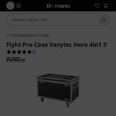
Suche 
Lichtequipment Cases
Flyht Pro Case Varytec Hero 4in1 3
4.9 von 5 Sternen aus 9 Kundenbewertungen
(
9
)