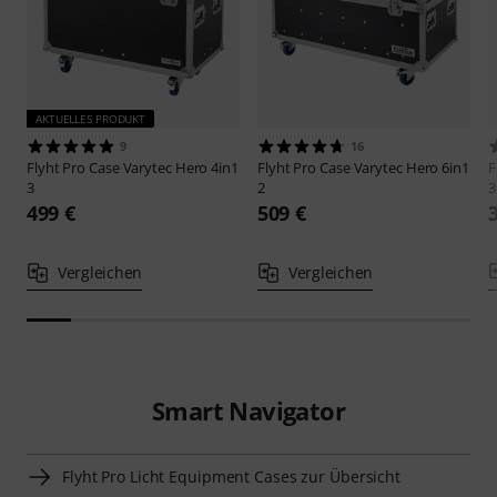
AKTUELLES PRODUKT
9
16
Flyht Pro
Case Varytec Hero 4in1
Flyht Pro
Case Varytec Hero 6in1
F
3
2
3
499 €
509 €
Vergleichen
Vergleichen
Smart Navigator
Flyht Pro Licht Equipment Cases zur Übersicht