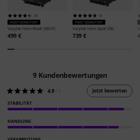
28
43
PASST GARANTIERT
PASST GARANTIERT
Varytec
Hero Wash 300 FC
Varytec
Hero Spot 230
V
499 €
739 €
9
Kundenbewertungen
Jetzt bewerten
4.9
/ 5
STABILITÄT
HANDLING
VERARBEITUNG