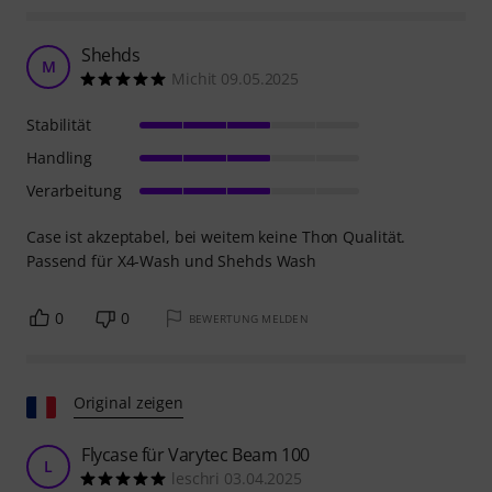
Shehds
M
Michit 09.05.2025
Stabilität
Handling
Verarbeitung
Case ist akzeptabel, bei weitem keine Thon Qualität.
Passend für X4-Wash und Shehds Wash
0
0
BEWERTUNG MELDEN
Original zeigen
Flycase für Varytec Beam 100
L
leschri 03.04.2025