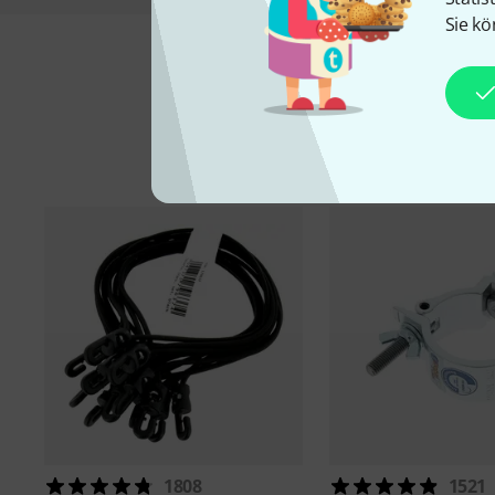
Sie kö
1808
1521