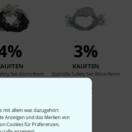
4%
3%
KAUFTEN
KAUFTEN
 Safety Set 60cm/4mm
Stairville Safety Set 80cm/6mm
Bk 10pcs
10pcs.
75 €
75 €
is mit allem was dazugehört
rte Anzeigen und das Merken von
von Cookies für Präferenzen,
u (
alle anzeigen
).