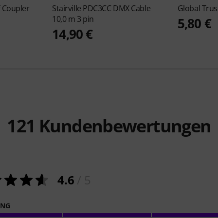
f Coupler
Stairville
PDC3CC DMX Cable
Global Tru
10,0 m 3 pin
5,80 €
14,90 €
121
Kundenbewertungen
4.6
/ 5
ING