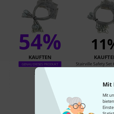
54%
11
KAUFTEN
KAUFTE
Stairville Safety S
GENAU DIESES PRODUKT
10pcs.
57 €
45 €
Mit 
Mit un
biete
Einste
Statis