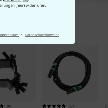
ellungen (
hier
) widerrufen.
l
·
Impressum
Datenschutzhinweise
385
724