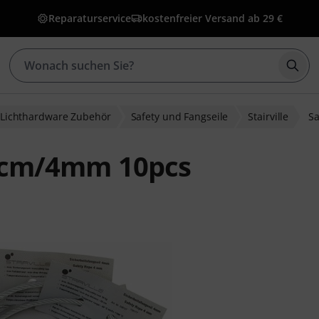
Reparaturservice
kostenfreier Versand ab 29 €
Such
Lichthardware Zubehör
Safety und Fangseile
Stairville
S
 60cm/4mm 10pcs
bewertungen