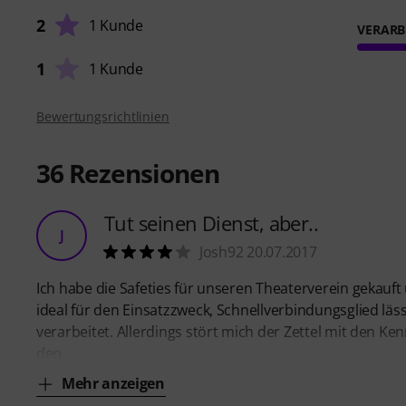
2
1 Kunde
VERARB
1
1 Kunde
Bewertungsrichtlinien
36
Rezensionen
Tut seinen Dienst, aber..
J
Josh92 20.07.2017
Ich habe die Safeties für unseren Theaterverein gekauf
ideal für den Einsatzzweck, Schnellverbindungsglied lässt
verarbeitet. Allerdings stört mich der Zettel mit den Ke
den
Mehr anzeigen