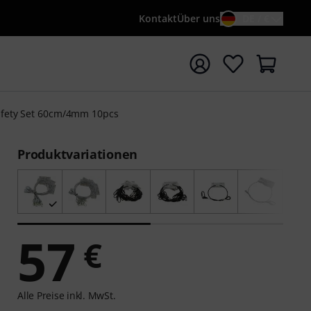
Kontakt
Über uns
DE / €
e mit Suchwort {searchTerm} starten
afety Set 60cm/4mm 10pcs
Produktvariationen
57
€
Alle Preise inkl. MwSt.