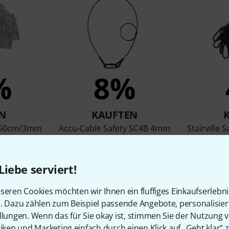
%
8%
N
KAUFTEN
et 60cm/3mm
Accu-Cable Safety SC4B 4mm
Stairville
30kg
7,50 €
Liebe serviert!
seren Cookies möchten wir Ihnen ein fluffiges Einkaufserlebn
Vergleichen
n. Dazu zählen zum Beispiel passende Angebote, personalisie
llungen. Wenn das für Sie okay ist, stimmen Sie der Nutzung 
tiken und Marketing einfach durch einen Klick auf „Geht klar“ z