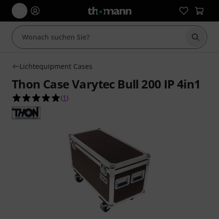
Suche 
Lichtequipment Cases
Thon Case Varytec Bull 200 IP 4in1
5.0 von 5 Sternen aus 1 Kundenbewertungen
(
1
)