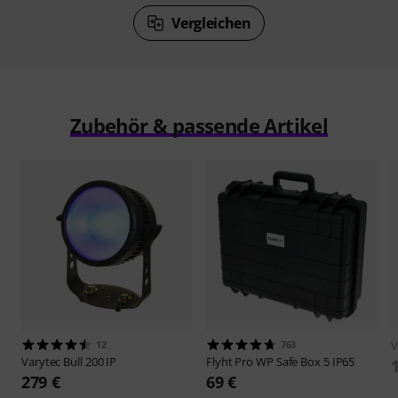
Vergleichen
Zubehör & passende Artikel
12
763
V
Varytec
Bull 200 IP
Flyht Pro
WP Safe Box 5 IP65
279 €
69 €