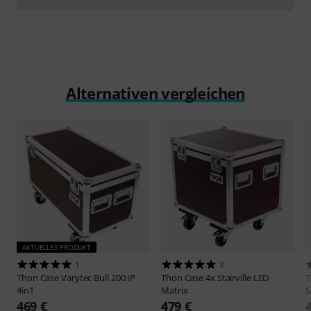
Alternativen vergleichen
AKTUELLES PRODUKT
1
3
Thon
Case Varytec Bull 200 IP
Thon
Case 4x Stairville LED
4in1
Matrix
S
469 €
479 €