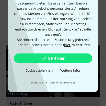
dazugehört bieten. Dazu zählen zum Beispiel
passende Angebote, personalisierte Anzeigen
und das Merken von Einstellungen. Wenn das für
Sie okay ist, stimmen Sie der Nutzung von Cookies
Schon gewusst?
für Präferenzen, Statistiken und Marketing
einfach durch einen Klick auf „Geht klar“ zu (
alle
Alle
Ratgeber
anzeigen
).
Sie können Ihre erteilte Zustimmung jederzeit
über die Cookie-Einstellungen (
hier
) widerrufen.
Geht klar
Cookies ablehnen
Weitere Infos
·
Impressum
Datenschutzhinweise
RATGEBER
Racks & Cases