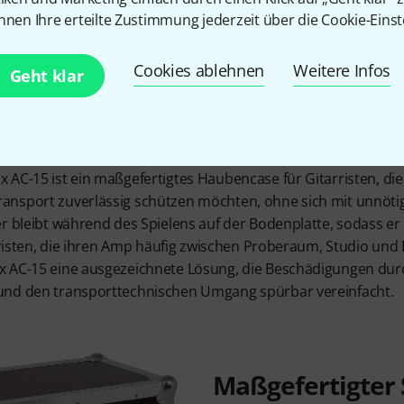
on Tour
nnen Ihre erteilte Zustimmung jederzeit über die Cookie-Einst
Cookies ablehnen
Weitere Infos
Geht klar
AC-15 ist ein maßgefertigtes Haubencase für Gitarristen, die
ansport zuverlässig schützen möchten, ohne sich mit unnöti
r bleibt während des Spielens auf der Bodenplatte, sodass er
arristen, die ihren Amp häufig zwischen Proberaum, Studio un
x AC-15 eine ausgezeichnete Lösung, die Beschädigungen du
und den transporttechnischen Umgang spürbar vereinfacht.
Maßgefertigter 