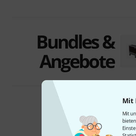
Bundles &
Angebote
Mit 
Voll
Mit un
biete
Einste
Statis