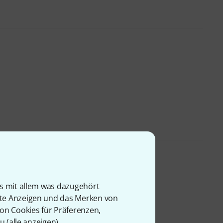
Combo
is mit allem was dazugehört
rte Anzeigen und das Merken von
von Cookies für Präferenzen,
u (
alle anzeigen
).