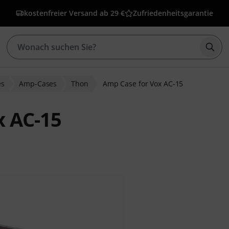
kostenfreier Versand ab 29 €
Zufriedenheitsgarantie
Such
es
Amp-Cases
Thon
Amp Case for Vox AC-15
x AC-15
ewertungen