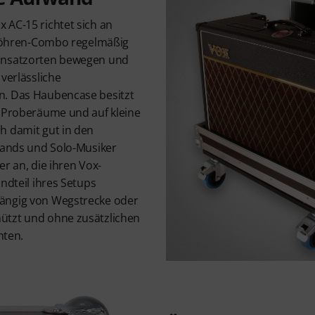
 AC-15 richtet sich an
llröhren-Combo regelmäßig
insatzorten bewegen und
 verlässliche
n. Das Haubencase besitzt
e Proberäume und auf kleine
h damit gut in den
 Bands und Solo-Musiker
er an, die ihren Vox-
andteil ihres Setups
ängig von Wegstrecke oder
ützt und ohne zusätzlichen
ten.