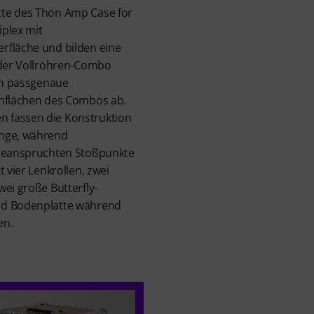
tte des Thon Amp Case for
plex mit
rfläche und bilden eine
 der Vollröhren-Combo
zen passgenaue
enflächen des Combos ab.
 fassen die Konstruktion
änge, während
 beanspruchten Stoßpunkte
t vier Lenkrollen, zwei
wei große Butterfly-
nd Bodenplatte während
en.