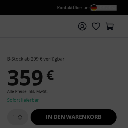
Kontakt
Über uns
DE / €
e mit Suchwort {searchTerm} starten
B-Stock
ab 299 € verfügbar
359
€
Alle Preise inkl. MwSt.
Sofort lieferbar
IN DEN WARENKORB
1