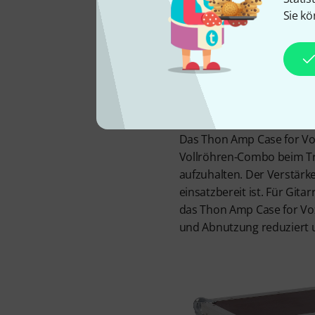
Sie kö
Das Thon Amp Case for Vox 
Vollröhren-Combo beim Tr
aufzuhalten. Der Verstärke
einsatzbereit ist. Für Git
das Thon Amp Case for Vo
und Abnutzung reduziert 