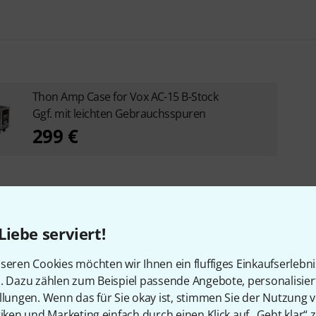
Thon Amp Case for Vox AC-15 B-Stock
Ggf. mit leichten Gebrauchsspuren
299 €
Liebe serviert!
röhren-
seren Cookies möchten wir Ihnen ein fluffiges Einkaufserlebn
n. Dazu zählen zum Beispiel passende Angebote, personalisie
llungen. Wenn das für Sie okay ist, stimmen Sie der Nutzung 
tiken und Marketing einfach durch einen Klick auf „Geht klar“ z