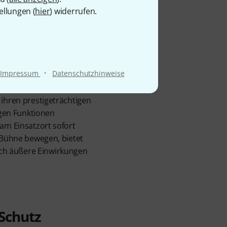
ellungen (
hier
) widerrufen.
·
Impressum
Datenschutzhinweise
 ihren prestigeträchtigen
gen Funktionen
 am Einsatzort sofort
d Bühne bewegen, bietet
rch äußere Einwirkungen
Schutz