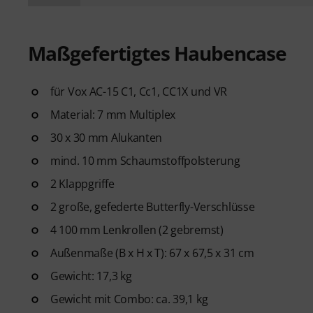
Maßgefertigtes Haubencase
für Vox AC-15 C1, Cc1, CC1X und VR
Material: 7 mm Multiplex
30 x 30 mm Alukanten
mind. 10 mm Schaumstoffpolsterung
2 Klappgriffe
2 große, gefederte Butterfly-Verschlüsse
4 100 mm Lenkrollen (2 gebremst)
Außenmaße (B x H x T): 67 x 67,5 x 31 cm
Gewicht: 17,3 kg
Gewicht mit Combo: ca. 39,1 kg