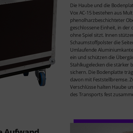
Die Haube und die Bodenpla
Vox AC-15 bestehen aus Multi
phenolharzbeschichteter Obe
geschlossene Einheit, in der
ohne Spiel sitzt. Innen stüt
Schaumstoffpolster die Seit
Umlaufende Aluminiumkanten
ein und schützen die Überg
Stahlkugelecken die stärker
sichern. Die Bodenplatte träg
davon mit Feststellbremse. Z
Verschlüsse halten Haube u
des Transports fest zusamm
e Aufwand