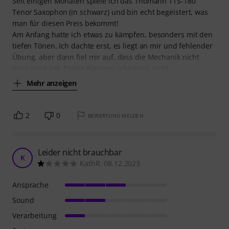
Seit einigen Monaten spiele ich das Thomann TTS-180
Tenor Saxophon (in schwarz) und bin echt begeistert, was
man für diesen Preis bekommt!
Am Anfang hatte ich etwas zu kämpfen, besonders mit den
tiefen Tönen. Ich dachte erst, es liegt an mir und fehlender
Übung, aber dann fiel mir auf, dass die Mechanik nicht
ganz rund lief. Einige Klappen schlossen nicht
Mehr anzeigen
2
0
BEWERTUNG MELDEN
Leider nicht brauchbar
K
KathR. 08.12.2023
Ansprache
Sound
Verarbeitung