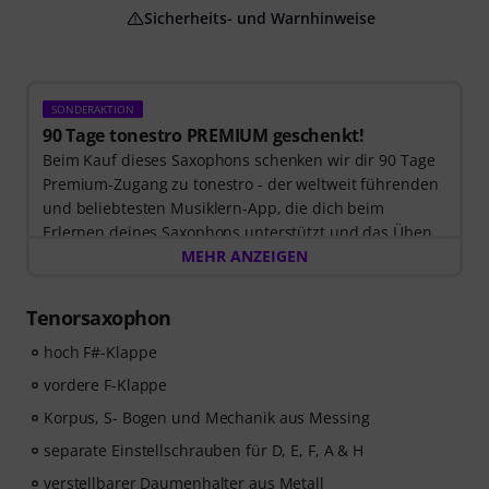
Sicherheits- und Warnhinweise
SONDERAKTION
90 Tage tonestro PREMIUM geschenkt!
Beim Kauf dieses Saxophons schenken wir dir 90 Tage
Premium-Zugang zu tonestro - der weltweit führenden
und beliebtesten Musiklern-App, die dich beim
Erlernen deines Saxophons unterstützt und das Üben
zum Vergnügen wird. Entdecke die Welt der Musik mit
MEHR ANZEIGEN
60 interaktiven Schritt-für-Schritt-Lektionen
, über
400
Songs mit hochwertiger Begleitmusik
, und mehr als
Tenorsaxophon
270 zielgerichteten Übungen
.
Das interaktive Live-Feedback von tonestro hört dir
hoch F#-Klappe
beim Spielen zu, analysiert jeden gespielten Ton und
vordere F-Klappe
gibt dir unmittelbar Rückmeldung zur Tonhöhe und
Korpus, S- Bogen und Mechanik aus Messing
Rhythmus. Ergreife jetzt die Chance, deine
Saxophonfähigkeiten flexibel, effektiv und mit Freude
separate Einstellschrauben für D, E, F, A & H
zu entwickeln – zu jeder Zeit, an jedem Ort. Keine
verstellbarer Daumenhalter aus Metall