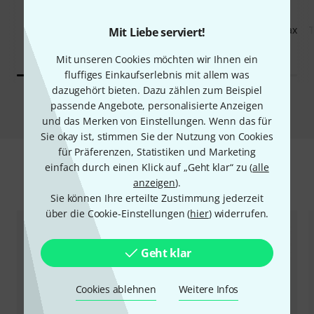
KAUFTEN
KAUFTEN
Thomann Antique Tenor Sax
Mit Liebe serviert!
GENAU DIESES PRODUKT
549 €
555 €
Mit unseren Cookies möchten wir Ihnen ein
fluffiges Einkaufserlebnis mit allem was
dazugehört bieten. Dazu zählen zum Beispiel
Vergleichen
passende Angebote, personalisierte Anzeigen
und das Merken von Einstellungen. Wenn das für
Sie okay ist, stimmen Sie der Nutzung von Cookies
für Präferenzen, Statistiken und Marketing
einfach durch einen Klick auf „Geht klar“ zu (
alle
Zubehör & passende Artikel
anzeigen
).
Sie können Ihre erteilte Zustimmung jederzeit
über die Cookie-Einstellungen (
hier
) widerrufen.
Geht klar
Cookies ablehnen
Weitere Infos