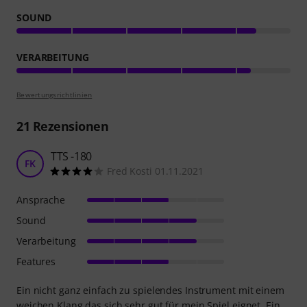
SOUND
VERARBEITUNG
Bewertungsrichtlinien
21
Rezensionen
TTS -180
FK
Fred Kosti 01.11.2021
Ansprache
Sound
Verarbeitung
Features
Ein nicht ganz einfach zu spielendes Instrument mit einem
weichen Klang das sich sehr gut für mein Spiel eignet. Ein