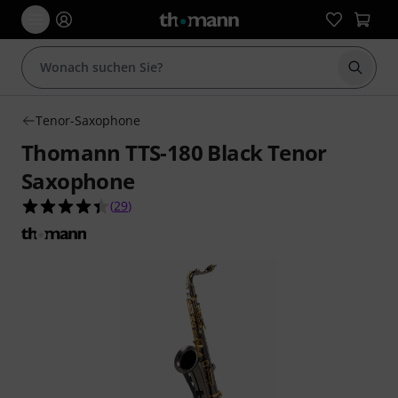
Suche 
Tenor-Saxophone
Thomann TTS-180 Black Tenor
Saxophone
4.4 von 5 Sternen aus 29 Kundenbewertungen
(
29
)