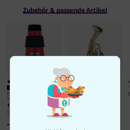
Zubehör & passende Artikel
55
18
Thomann
TBH 500 GM
PASST GARANTIERT
998 €
Denis Wick
DW5587 Euphonium
Travel Mute
169 €
-19%
UVP: 208 €