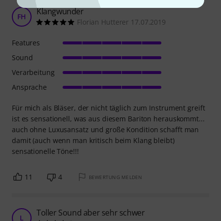
Klangwunder
FH
Florian Hutterer 17.07.2019
Features
Sound
Verarbeitung
Ansprache
Für mich als Bläser, der nicht täglich zum Instrument greift
ist es sensationell, was aus diesem Bariton herauskommt...
auch ohne Luxusansatz und große Kondition schafft man
damit (auch wenn man kritisch beim Klang bleibt)
sensationelle Töne!!!
11
4
BEWERTUNG MELDEN
Toller Sound aber sehr schwer
L