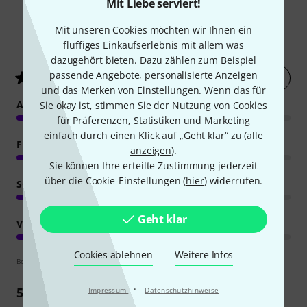
Mit Liebe serviert!
Mit unseren Cookies möchten wir Ihnen ein
7
Kundenbewertungen
fluffiges Einkaufserlebnis mit allem was
dazugehört bieten. Dazu zählen zum Beispiel
passende Angebote, personalisierte Anzeigen
Jetzt bewerten
4.3
/ 5
und das Merken von Einstellungen. Wenn das für
ANSPRACHE
Sie okay ist, stimmen Sie der Nutzung von Cookies
für Präferenzen, Statistiken und Marketing
einfach durch einen Klick auf „Geht klar“ zu (
alle
FEATURES
anzeigen
).
Sie können Ihre erteilte Zustimmung jederzeit
über die Cookie-Einstellungen (
hier
) widerrufen.
SOUND
Geht klar
VERARBEITUNG
Cookies ablehnen
Weitere Infos
Bewertungsrichtlinien
·
5
Rezensionen
Impressum
Datenschutzhinweise