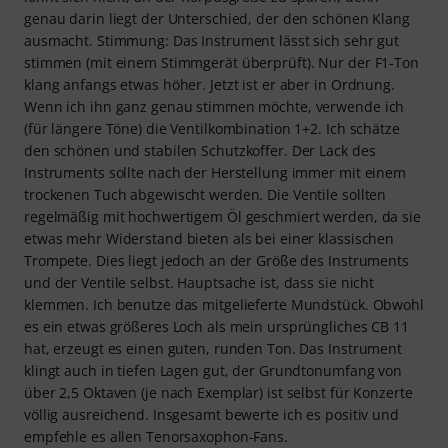
genau darin liegt der Unterschied, der den schönen Klang
ausmacht. Stimmung: Das Instrument lässt sich sehr gut
stimmen (mit einem Stimmgerät überprüft). Nur der F1-Ton
klang anfangs etwas höher. Jetzt ist er aber in Ordnung.
Wenn ich ihn ganz genau stimmen möchte, verwende ich
(für längere Töne) die Ventilkombination 1+2. Ich schätze
den schönen und stabilen Schutzkoffer. Der Lack des
Instruments sollte nach der Herstellung immer mit einem
trockenen Tuch abgewischt werden. Die Ventile sollten
regelmäßig mit hochwertigem Öl geschmiert werden, da sie
etwas mehr Widerstand bieten als bei einer klassischen
Trompete. Dies liegt jedoch an der Größe des Instruments
und der Ventile selbst. Hauptsache ist, dass sie nicht
klemmen. Ich benutze das mitgelieferte Mundstück. Obwohl
es ein etwas größeres Loch als mein ursprüngliches CB 11
hat, erzeugt es einen guten, runden Ton. Das Instrument
klingt auch in tiefen Lagen gut, der Grundtonumfang von
über 2,5 Oktaven (je nach Exemplar) ist selbst für Konzerte
völlig ausreichend. Insgesamt bewerte ich es positiv und
empfehle es allen Tenorsaxophon-Fans.