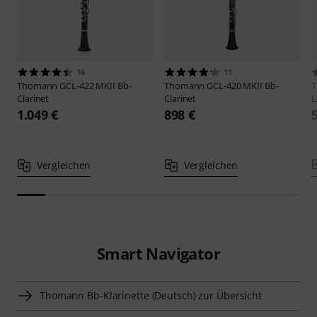
16
11
Thomann
GCL-422 MKII Bb-
Thomann
GCL-420 MKII Bb-
Clarinet
Clarinet
L
1.049 €
898 €
Vergleichen
Vergleichen
Smart Navigator
Thomann Bb-Klarinette (Deutsch) zur Übersicht