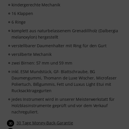
beim Spielen zu, analysiert jeden gespielten Ton und
kindergerechte Mechanik
gibt dir unmittelbar Rückmeldung zur Tonhöhe und
16 Klappen
Rhythmus. Ergreife jetzt die Chance, deiner
Klarinettenfähigkeiten flexibel, effektiv und mit Freude
6 Ringe
zu entwickeln – zu jeder Zeit, an jedem Ort. Keine
komplett aus naturbelassenem Grenadillholz (Dalbergia
automatische Verlängerung!
melanoxylon) hergestellt
verstellbarer Daumenhalter mit Ring für den Gurt
versilberte Mechanik
zwei Birnen: 57 mm und 59 mm
inkl. ESM Mundstück, GF- Blattschraube, BG
Daumengummi, Thomann de Luxe Wischer, Microfaser
Poliertuch, Bißgummis, Fett und Luxus Light Etui mit
Rucksacktragegurten
jedes Instrument wird in unserer Meisterwerkstatt für
Holzblasinstrumente geprüft und vor dem Verkauf
nachreguliert.
30 Tage Money-Back-Garantie
30