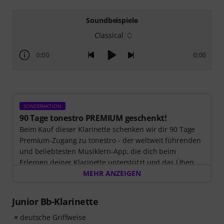
Soundbeispiele
Classical
0:00
0:00
SONDERAKTION
90 Tage tonestro PREMIUM geschenkt!
Beim Kauf dieser Klarinette schenken wir dir 90 Tage
Premium-Zugang zu tonestro - der weltweit führenden
und beliebtesten Musiklern-App, die dich beim
Erlernen deiner Klarinette unterstützt und das Üben
zum Vergnügen wird. Entdecke die Welt der Musik mit
MEHR ANZEIGEN
60 interaktiven Schritt-für-Schritt-Lektionen
, über
400
Songs mit hochwertiger Begleitmusik
, und mehr als
Junior Bb-Klarinette
270 zielgerichteten Übungen
.
Das interaktive Live-Feedback von tonestro hört dir
deutsche Griffweise