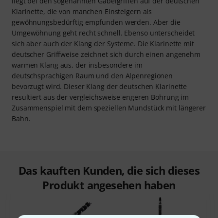
liegt bei den sogenannten Gabelgriffen auf der deutschen
Klarinette, die von manchen Einsteigern als
gewöhnungsbedürftig empfunden werden. Aber die
Umgewöhnung geht recht schnell. Ebenso unterscheidet
sich aber auch der Klang der Systeme. Die Klarinette mit
deutscher Griffweise zeichnet sich durch einen angenehm
warmen Klang aus, der insbesondere im
deutschsprachigen Raum und den Alpenregionen
bevorzugt wird. Dieser Klang der deutschen Klarinette
resultiert aus der vergleichsweise engeren Bohrung im
Zusammenspiel mit dem speziellen Mundstück mit längerer
Bahn.
Das kauften Kunden, die sich dieses
Produkt angesehen haben