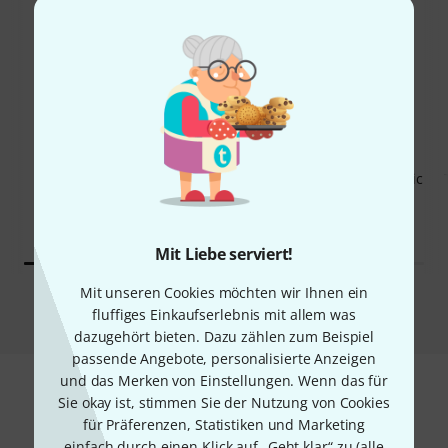
79%
7%
KAUFTEN
KAUFTEN
Thomann GCL-416 Synthetic
GENAU DIESES PRODUKT
Line
789 €
555 €
Mit Liebe serviert!
Mit unseren Cookies möchten wir Ihnen ein
Vergleichen
fluffiges Einkaufserlebnis mit allem was
dazugehört bieten. Dazu zählen zum Beispiel
passende Angebote, personalisierte Anzeigen
und das Merken von Einstellungen. Wenn das für
Sie okay ist, stimmen Sie der Nutzung von Cookies
9
Kundenbewertungen
für Präferenzen, Statistiken und Marketing
einfach durch einen Klick auf „Geht klar“ zu (
alle