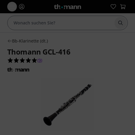
Suche 
Bb-Klarinette (dt.)
Thomann GCL-416
4.9 von 5 Sternen aus 9 Kundenbewertungen
(
9
)