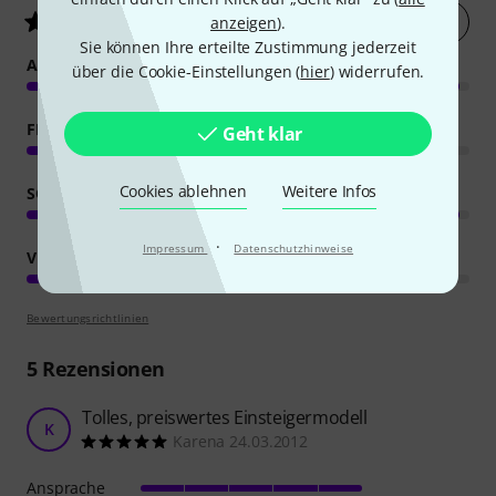
Jetzt bewerten
4.9
/ 5
anzeigen
).
Sie können Ihre erteilte Zustimmung jederzeit
ANSPRACHE
über die Cookie-Einstellungen (
hier
) widerrufen.
FEATURES
Geht klar
Cookies ablehnen
Weitere Infos
SOUND
·
Impressum
Datenschutzhinweise
VERARBEITUNG
Bewertungsrichtlinien
5
Rezensionen
Tolles, preiswertes Einsteigermodell
K
Karena 24.03.2012
Ansprache