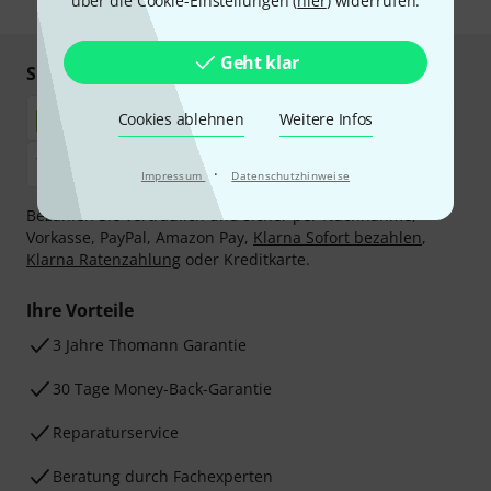
über die Cookie-Einstellungen (
hier
) widerrufen.
Geht klar
Sicher einkaufen & bezahlen
Cookies ablehnen
Weitere Infos
·
Impressum
Datenschutzhinweise
Bezahlen Sie vertraulich und sicher per Nachnahme,
Vorkasse, PayPal, Amazon Pay,
Klarna Sofort bezahlen
,
Klarna Ratenzahlung
oder Kreditkarte.
Ihre Vorteile
3 Jahre Thomann Garantie
30 Tage Money-Back-Garantie
Reparaturservice
Beratung durch Fachexperten