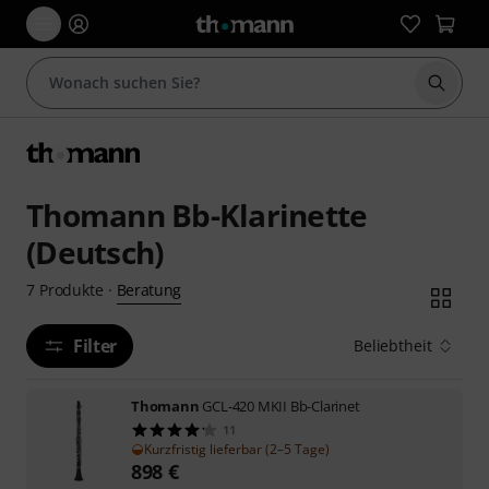
Suche 
Thomann Bb-Klarinette
(Deutsch)
Beratung
7
Produkte
·
Filter
Beliebtheit
Thomann
GCL-420 MKII Bb-Clarinet
11
Kurzfristig lieferbar (2–5 Tage)
898
€