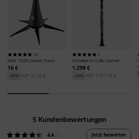
251
4
K&M
15228 Clarinet Stand
Schreiber
D-12 Bb-Clarinet
V
C
16 €
1.298 €
-26%
UVP: 21,50 €
-24%
UVP: 1.717,30 €
5
Kundenbewertungen
Jetzt bewerten
4.4
/ 5