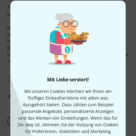
Verarbeitung
Features
Nach 35 Jahren wieder eine Klarinette in der Hand! :-) Zur
Sicherheit nehme ich jetzt etwas Unterricht, und die
Yamaha hat den Test meines Lehrers zu 100% bestanden.
Meine Recherchen im Internet waren hilfreich, den Rest
lieferte die sehr gute Beratung bei Thomann - auch, was die
Blätter anbelangt. Sound, Mechanik, Material, alles macht
einen sehr soliden Eindruck.
Mehr anzeigen
Mit Liebe serviert!
Mit unseren Cookies möchten wir Ihnen ein
6
2
BEWERTUNG MELDEN
fluffiges Einkaufserlebnis mit allem was
dazugehört bieten. Dazu zählen zum Beispiel
passende Angebote, personalisierte Anzeigen
prima Klarinette
und das Merken von Einstellungen. Wenn das für
A
Anonym 21.07.2014
Sie okay ist, stimmen Sie der Nutzung von Cookies
für Präferenzen, Statistiken und Marketing