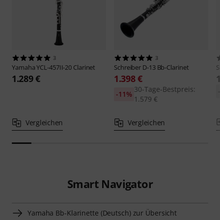
3
3
Yamaha
YCL-457II-20 Clarinet
Schreiber
D-13 Bb-Clarinet
S
1.289 €
1.398 €
30-Tage-Bestpreis:
-11%
1.579 €
Vergleichen
Vergleichen
Smart Navigator
Yamaha Bb-Klarinette (Deutsch) zur Übersicht