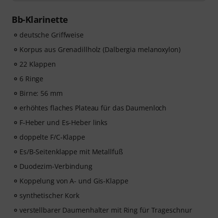
60 interaktiven Schritt-für-Schritt-Lektionen
, über
400
Songs mit hochwertiger Begleitmusik
, und mehr als
Bb-Klarinette
270 zielgerichteten Übungen
.
Das interaktive Live-Feedback von tonestro hört dir
deutsche Griffweise
beim Spielen zu, analysiert jeden gespielten Ton und
Korpus aus Grenadillholz (Dalbergia melanoxylon)
gibt dir unmittelbar Rückmeldung zur Tonhöhe und
22 Klappen
Rhythmus. Ergreife jetzt die Chance, deiner
Klarinettenfähigkeiten flexibel, effektiv und mit Freude
6 Ringe
zu entwickeln – zu jeder Zeit, an jedem Ort. Keine
Birne: 56 mm
automatische Verlängerung!
erhöhtes flaches Plateau für das Daumenloch
F-Heber und Es-Heber links
doppelte F/C-Klappe
Es/B-Seitenklappe mit Metallfuß
Duodezim-Verbindung
Koppelung von A- und Gis-Klappe
synthetischer Kork
verstellbarer Daumenhalter mit Ring für Trageschnur