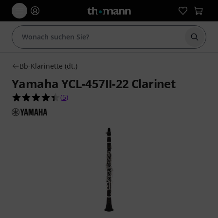
Suche 
Bb-Klarinette (dt.)
Yamaha YCL-457II-22 Clarinet
4.4 von 5 Sternen aus 5 Kundenbewertungen
(
5
)