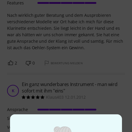
Features
Nach wirklich guter Beratung und dem Ausprobieren
verschiedener Modelle vor Ort habe ich mich für diese
Klarinette entschieden. Sie liegt leicht in der Hand und es
war als hätten wir uns schon immer gekannt. Sie hat eine
gute Ansprache und der Klang ist voll und samtig. Für mich
ist auch das Oehler-System ein Gewinn.
2
0
BEWERTUNG MELDEN
Ein ganz wunderbares Instrument - man wird
sofort mit ihm "eins"
K
Klaus403 12.01.2012
Ansprache
Sound
Verarbeitung