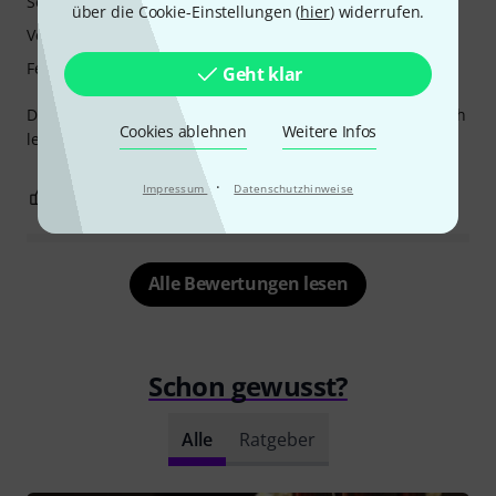
Sound
über die Cookie-Einstellungen (
hier
) widerrufen.
Verarbeitung
Features
Geht klar
Die Klarinette hat einen super schönen Klang und lässt sich
Cookies ablehnen
Weitere Infos
leicht anspielen
·
Impressum
Datenschutzhinweise
0
0
BEWERTUNG MELDEN
Alle Bewertungen lesen
Schon gewusst?
Alle
Ratgeber