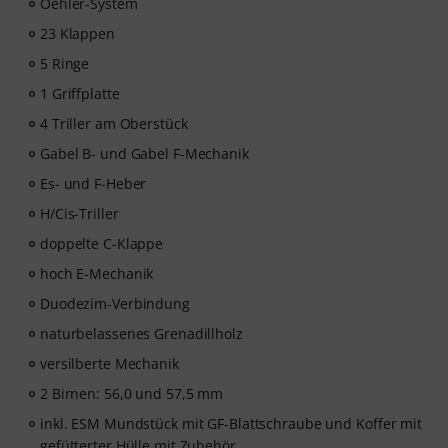
Oehler-System
23 Klappen
5 Ringe
1 Griffplatte
4 Triller am Oberstück
Gabel B- und Gabel F-Mechanik
Es- und F-Heber
H/Cis-Triller
doppelte C-Klappe
hoch E-Mechanik
Duodezim-Verbindung
naturbelassenes Grenadillholz
versilberte Mechanik
2 Birnen: 56,0 und 57,5 mm
inkl. ESM Mundstück mit GF-Blattschraube und Koffer mit
gefütterter Hülle mit Zubehör