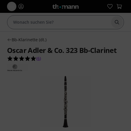
Suche 
Bb-Klarinette (dt.)
Oscar Adler & Co. 323 Bb-Clarinet
5.0 von 5 Sternen aus 6 Kundenbewertungen
(
6
)