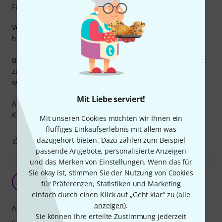
Features
Vom ersten Tag an nur positiv - Ansprache etc.
hervorragend.
Beim Mundstück bin ich noch am suchen - noch nicht ganz
zufrieden -
wird aber kommen.
Mit Liebe serviert!
Ändert nichts wunderbaren , ausgereiften Klang dieser
Klarinette.
Mit unseren Cookies möchten wir Ihnen ein
fluffiges Einkaufserlebnis mit allem was
dazugehört bieten. Dazu zählen zum Beispiel
5
0
BEWERTUNG MELDEN
passende Angebote, personalisierte Anzeigen
und das Merken von Einstellungen. Wenn das für
Sie okay ist, stimmen Sie der Nutzung von Cookies
Perfekte Klarinette
A
für Präferenzen, Statistiken und Marketing
Amigo3 27.05.2020
einfach durch einen Klick auf „Geht klar“ zu (
alle
anzeigen
).
Ansprache
Sie können Ihre erteilte Zustimmung jederzeit