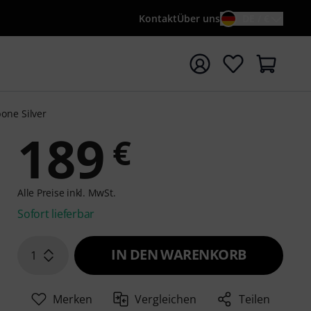
Kontakt
Über uns
DE / €
e mit Suchwort {searchTerm} starten
one Silver
189
€
Alle Preise inkl. MwSt.
Sofort lieferbar
IN DEN WARENKORB
1
Merken
Vergleichen
Teilen