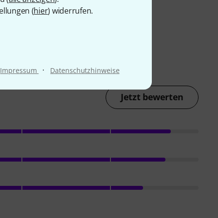
ellungen (
hier
) widerrufen.
·
Impressum
Datenschutzhinweise
Jetzt bewerten