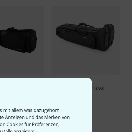
30
28
39 Tenor Trombone
Protec
PB-309CT for Bass
Trombone
329 €
is mit allem was dazugehört
09 €
-14%
UVP: 382 €
rte Anzeigen und das Merken von
von Cookies für Präferenzen,
u (
alle anzeigen
).