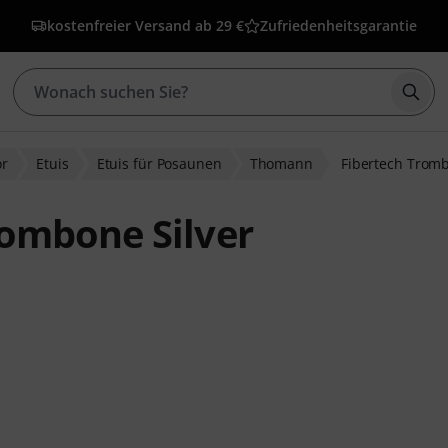
kostenfreier Versand ab 29 €
Zufriedenheitsgarantie
Such
ör
Etuis
Etuis für Posaunen
Thomann
Fibertech Tromb
ombone Silver
ewertungen