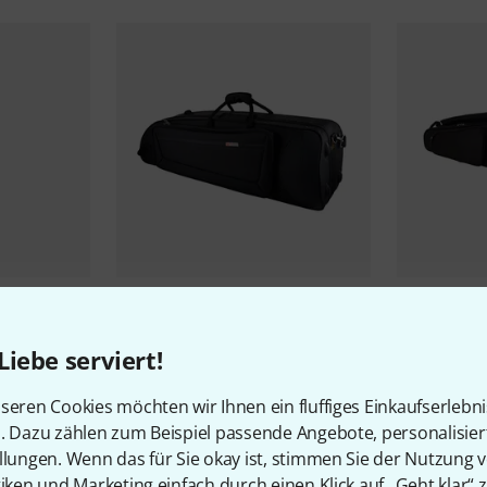
23
mfort
Protec
IP-306CT Tenor
Protec
PL2
Trombone
Bag
Liebe serviert!
219 €
169 €
seren Cookies möchten wir Ihnen ein fluffiges Einkaufserlebn
-39%
UVP: 361 €
-19%
UVP: 2
n. Dazu zählen zum Beispiel passende Angebote, personalisie
llungen. Wenn das für Sie okay ist, stimmen Sie der Nutzung 
tiken und Marketing einfach durch einen Klick auf „Geht klar“ z