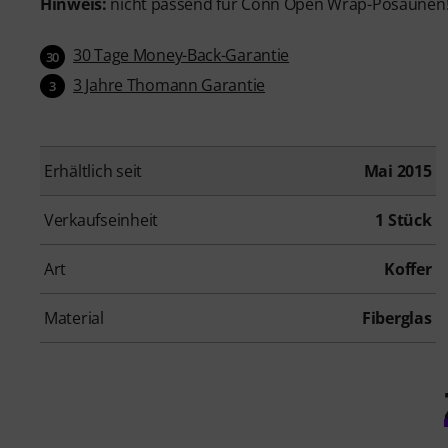
Hinweis:
nicht passend für Conn Open Wrap-Posaunen
30 Tage Money-Back-Garantie
30
3 Jahre Thomann Garantie
3
Erhältlich seit
Mai 2015
Verkaufseinheit
1 Stück
Art
Koffer
Material
Fiberglas