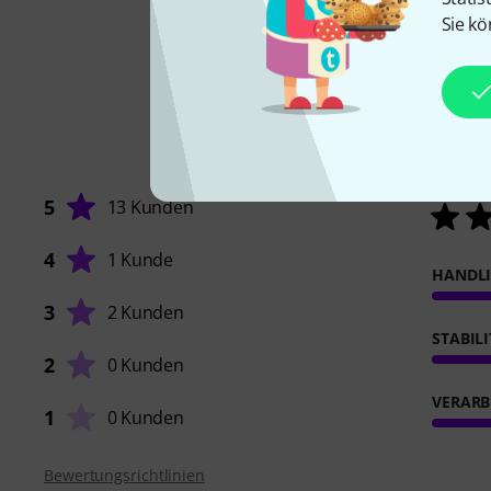
Sie kö
5
13 Kunden
4
1 Kunde
HANDL
3
2 Kunden
STABIL
2
0 Kunden
VERARB
1
0 Kunden
Bewertungsrichtlinien