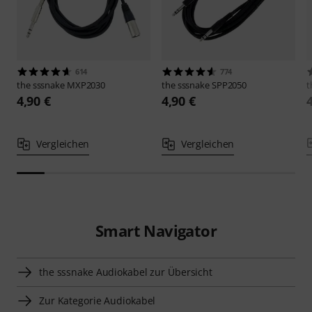
614
774
the sssnake
MXP2030
the sssnake
SPP2050
t
4,90 €
4,90 €
Vergleichen
Vergleichen
Smart Navigator
the sssnake Audiokabel zur Übersicht
Zur Kategorie Audiokabel