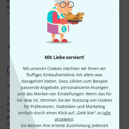
Mischpult miterlebt.
Das Kabel ist sehr gut in der Verarbeitung, die Stecker
sitzen sicher und Das Kabel ist stabil aber trotzdem flexibel,
es hat
Mehr anzeigen
1
0
BEWERTUNG MELDEN
Mit Liebe serviert!
Preiswerter Verbinder
Mit unseren Cookies möchten wir Ihnen ein
H
Helmut040 10.12.2014
fluffiges Einkaufserlebnis mit allem was
dazugehört bieten. Dazu zählen zum Beispiel
Verarbeitung
passende Angebote, personalisierte Anzeigen
und das Merken von Einstellungen. Wenn das für
Gern greife ich beim großen Sortiment der sssnake-
Sie okay ist, stimmen Sie der Nutzung von Cookies
Adapterkabel zu.
für Präferenzen, Statistiken und Marketing
Sie bieten eine sichere Verbindung. Das Kabel ist dick
einfach durch einen Klick auf „Geht klar“ zu (
alle
genug um den Drähten einen gewissen Schutz zu bieten
anzeigen
).
und lässt sich vernünftig zusammenrollen.
Sie können Ihre erteilte Zustimmung jederzeit