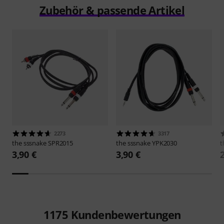
Zubehör & passende Artikel
2273
3317
the sssnake
SPR2015
the sssnake
YPK2030
t
3,90 €
3,90 €
1175
Kundenbewertungen