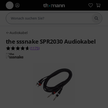
Suche 
Audiokabel
the sssnake SPR2030 Audiokabel
4.7 von 5 Sternen aus 1175 Kundenbewertunge
(
1175
)