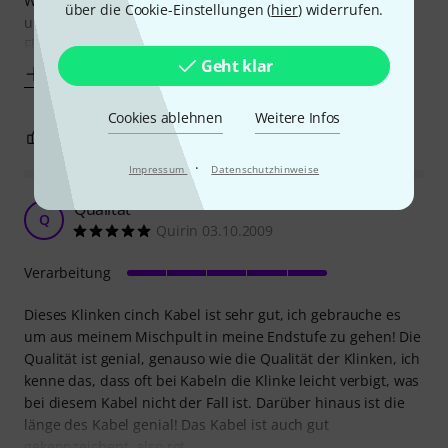
Wenn sie keinem rauen Bühnenalltag ausgesetzt werden
über die Cookie-Einstellungen (
hier
) widerrufen.
und man sie halbwegs pfleglich behandelt (Nicht in
Flightcase-Schließprofile quetschen!)
Geht klar
Mehr anzeigen
Cookies ablehnen
Weitere Infos
2
1
BEWERTUNG MELDEN
·
Impressum
Datenschutzhinweise
Qualität
Q
Quirin 03.10.2009
Verarbeitung
Dieses Klinken cinch Kabel ist sehr gut, ich gebrauche es
um aus meinem Mischpult in meine Endstufe zu gehen! Die
Qualität ist genial, genauso wie die Qualität der Klinken, ich
kenne das, dass oft bei Kabeln die Klinke leicht verbigt, was
bei diesem Kabel nicht der Fall ist. Darüber hinaus ist die
länge des Kabel genial! Das Kabel ist auch gut
gekennzeichent, also rot