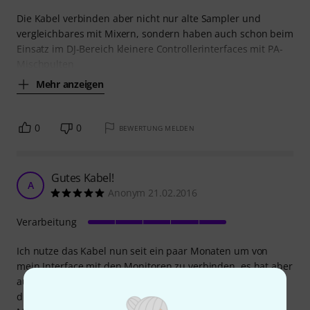
Die Kabel verbinden aber nicht nur alte Sampler und
vergleichbares mit Mixern, sondern haben auch schon beim
Einsatz im DJ-Bereich kleinere Controllerinterfaces mit PA-
Mischpulten
Mehr anzeigen
0
0
BEWERTUNG MELDEN
Gutes Kabel!
A
Anonym 21.02.2016
Verarbeitung
Ich nutze das Kabel nun seit ein paar Monaten um von
mein Interface mit den Monitoren zu verbinden, es hat aber
auch schon den ein oder anderen "Außeneinsatz" auf
diversen Partys als Verbindung vom DJ-Controller zum