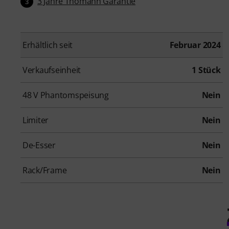
3 Jahre Thomann Garantie
3
Erhältlich seit
Februar 2024
Verkaufseinheit
1 Stück
48 V Phantomspeisung
Nein
Limiter
Nein
De-Esser
Nein
Rack/Frame
Nein