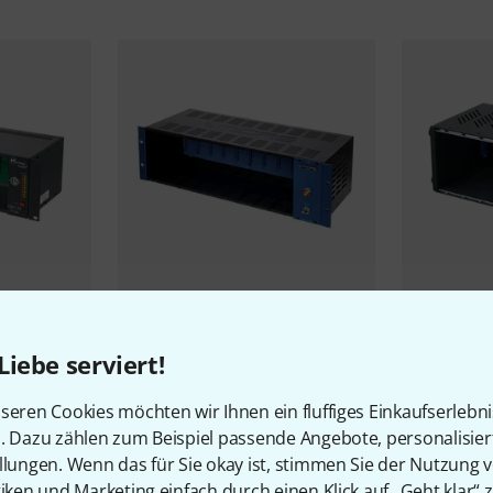
96
Rupert Nev
PASST GARANTIERT
Liebe serviert!
699 €
0 V2
Midas
Legend L10
258 €
seren Cookies möchten wir Ihnen ein fluffiges Einkaufserlebn
-14%
UVP: 8
n. Dazu zählen zum Beispiel passende Angebote, personalisie
llungen. Wenn das für Sie okay ist, stimmen Sie der Nutzung 
tiken und Marketing einfach durch einen Klick auf „Geht klar“ z