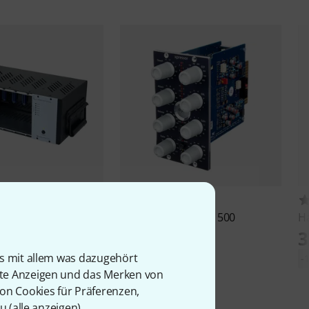
31
9
e Designs
R6
Elysia
xpressor neo 500
H
929 €
3
is mit allem was dazugehört
13 €
-
rte Anzeigen und das Merken von
von Cookies für Präferenzen,
u (
alle anzeigen
).