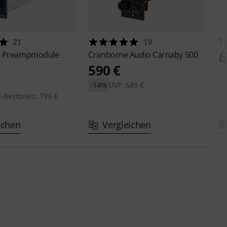
T
21
19
6
B Preampmodule
Cranborne Audio
Carnaby 500
590 €
-14%
UVP: 689 €
-Bestpreis: 799 €
ichen
Vergleichen