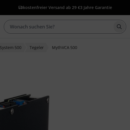
kostenfreier Versand ab 29 €
3 Jahre Garantie
Such
System 500
Tegeler
MythVCA 500