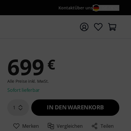
Kontakt
Über uns
DE / €
e mit Suchwort {searchTerm} starten
699
€
Alle Preise inkl. MwSt.
Sofort lieferbar
IN DEN WARENKORB
1
Merken
Vergleichen
Teilen