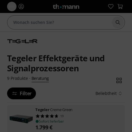
Suche 
Tegeler Effektgeräte und
Signalprozessoren
Beratung
9
Produkte
·
Filter
Beliebtheit
Tegeler
Creme Green
19
Sofort lieferbar
1.799
€