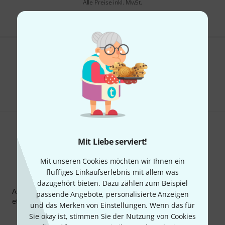
Alle Preise inkl. MwSt.
Gefällt Ihnen, was Sie sehen?
Teilen
Hilfe & Feedback
Mit Liebe serviert!
Mit unseren Cookies möchten wir Ihnen ein
fluffiges Einkaufserlebnis mit allem was
Thomann Newsletter
dazugehört bieten. Dazu zählen zum Beispiel
Abonniere den Thomann Newsletter und gewinne mit
passende Angebote, personalisierte Anzeigen
etwas Glück einen von
50 Gutscheinen
über jeweils
50€
!
und das Merken von Einstellungen. Wenn das für
Inspirierende Beiträge
Deals
Thomann Insights
Sie okay ist, stimmen Sie der Nutzung von Cookies