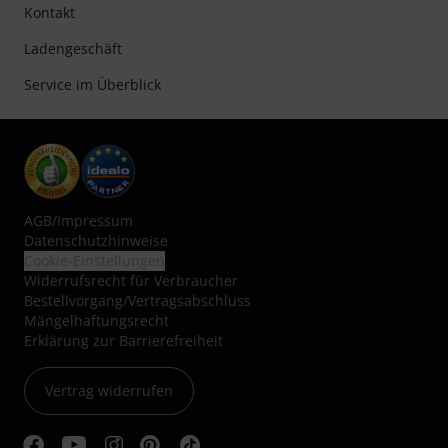
Kontakt
Ladengeschäft
Service im Überblick
AGB
/
Impressum
Datenschutzhinweise
Cookie-Einstellungen
Widerrufsrecht für Verbraucher
Bestellvorgang/Vertragsabschluss
Mängelhaftungsrecht
Erklärung zur Barrierefreiheit
Vertrag widerrufen