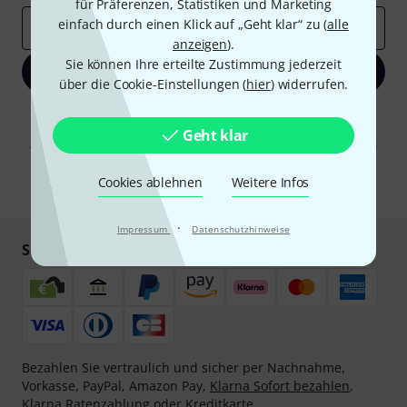
für Präferenzen, Statistiken und Marketing
einfach durch einen Klick auf „Geht klar“ zu (
alle
E-Mail-Adresse
*
anzeigen
).
Sie können Ihre erteilte Zustimmung jederzeit
Jetzt anmelden
über die Cookie-Einstellungen (
hier
) widerrufen.
Mit Klick auf „Jetzt anmelden“ stimmen Sie dem Erhalt von E-Mail-
Werbung und einer Messung des E-Mail-Nutzungsverhaltens zu. Die
Geht klar
Abmeldung ist jederzeit möglich. Weitere Informationen finden Sie in
unseren
Datenschutzhinweisen
.
Cookies ablehnen
Weitere Infos
* Pflichtfeld
·
Impressum
Datenschutzhinweise
Sicher einkaufen & bezahlen
Bezahlen Sie vertraulich und sicher per Nachnahme,
Vorkasse, PayPal, Amazon Pay,
Klarna Sofort bezahlen
,
Klarna Ratenzahlung
oder Kreditkarte.