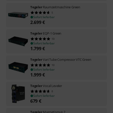
Tegeler
Raumzeitmaschine Green
5
Sofort lieferbar
2.699
€
Tegeler
EQP-1 Green
10
Sofort lieferbar
1.799
€
Tegeler
Vari Tube Compressor VTC Green
10
Sofort lieferbar
1.999
€
Tegeler
Vocal Leveler
8
Sofort lieferbar
679
€
Tegeler
Magnetismus 2