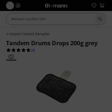
Suche 
Sound Control Dämpfer
Tandem Drums Drops 200g grey
4.8 von 5 Sternen aus 4 Kundenbewertungen
(
4
)