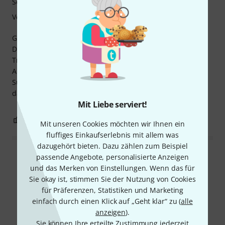
Soundverhalten
Verarbeitung
Genauso schwer und effektiv wie mein Portemonnaie (als
Dämpfer verwendet), aber etwas kleiner und bleibt beim
Trommeln unten, anstatt über die Trommel zu laufen.
Außerdem können Sie es bei Bedarf wegdrehen, um mehr
Sustain zu erhalten. Habe auch die leichteren Versionen
davon.
Mit Liebe serviert!
0
0
BEWERTUNG MELDEN
Mit unseren Cookies möchten wir Ihnen ein
fluffiges Einkaufserlebnis mit allem was
dazugehört bieten. Dazu zählen zum Beispiel
passende Angebote, personalisierte Anzeigen
Alle Bewertungen lesen
und das Merken von Einstellungen. Wenn das für
Sie okay ist, stimmen Sie der Nutzung von Cookies
für Präferenzen, Statistiken und Marketing
einfach durch einen Klick auf „Geht klar“ zu (
alle
Schon gewusst?
anzeigen
).
Sie können Ihre erteilte Zustimmung jederzeit