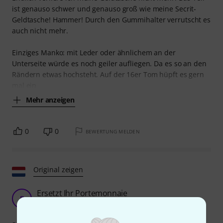
ist genauso schwer und genauso groß wie meine Secrit-
Geldtasche! Hammer! Durch den Gummihalter verrutscht es
auch nicht mehr.
Einziges Manko: mit Leder oder ähnlichem an der
Unterseite würde es noch geiler aufliegen. Da es so an den
Rändern etwas hochsteht. Auf der 16er Tom hüpft es gern
mal ein
Mehr anzeigen
0
0
BEWERTUNG MELDEN
Original zeigen
Ersetzt Ihr Portemonnaie
B
Bijlman 05.09.2024