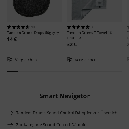
10
3
Tandem Drums
Drops 60g grey
Tandem Drums
T-Towel 16"
T
Drum FX
D
14 €
32 €
Vergleichen
Vergleichen
Smart Navigator
Tandem Drums Sound Control Dämpfer zur Übersicht
Zur Kategorie Sound Control Dämpfer