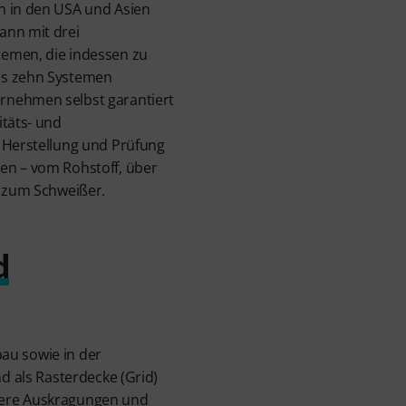
n in den USA und Asien
ann mit drei
emen, die indessen zu
ls zehn Systemen
rnehmen selbst garantiert
itäts- und
r Herstellung und Prüfung
en – vom Rohstoff, über
n zum Schweißer.
d
au sowie in der
 als Rasterdecke (Grid)
inere Auskragungen und