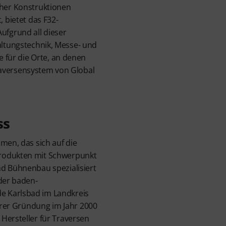
cher Konstruktionen
 bietet das F32-
ufgrund all dieser
altungstechnik, Messe- und
 für die Orte, an denen
raversensystem von Global
ss
men, das sich auf die
rodukten mit Schwerpunkt
nd Bühnenbau spezialisiert
 der baden-
 Karlsbad im Landkreis
ihrer Gründung im Jahr 2000
Hersteller für Traversen