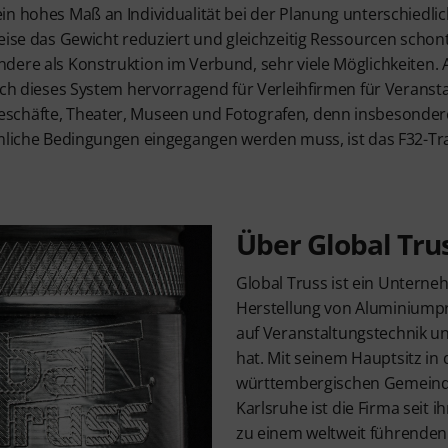
in hohes Maß an Individualität bei der Planung unterschiedli
eise das Gewicht reduziert und gleichzeitig Ressourcen schont,
ere als Konstruktion im Verbund, sehr viele Möglichkeiten. A
sich dieses System hervorragend für Verleihfirmen für Veranst
chäfte, Theater, Museen und Fotografen, denn insbesondere
umliche Bedingungen eingegangen werden muss, ist das F32-T
Über Global Tru
Global Truss ist ein Unterneh
Herstellung von Aluminiump
auf Veranstaltungstechnik u
hat. Mit seinem Hauptsitz in
württembergischen Gemeinde
Karlsruhe ist die Firma seit 
zu einem weltweit führenden 