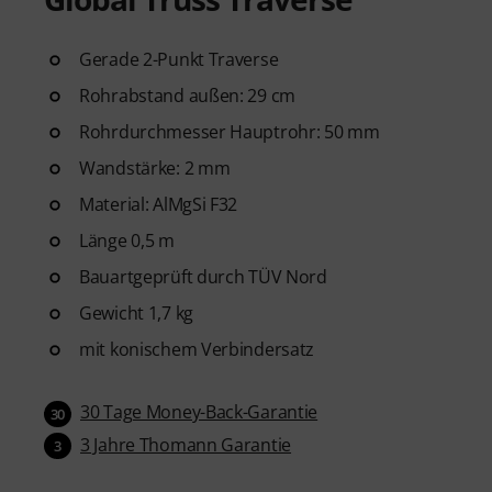
Gerade 2-Punkt Traverse
Rohrabstand außen: 29 cm
Rohrdurchmesser Hauptrohr: 50 mm
Wandstärke: 2 mm
Material: AlMgSi F32
Länge 0,5 m
Bauartgeprüft durch TÜV Nord
Gewicht 1,7 kg
mit konischem Verbindersatz
30 Tage Money-Back-Garantie
30
3 Jahre Thomann Garantie
3