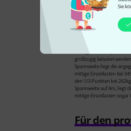
20x2mm Diagonalbracings
Sie kö
bestehenden Module werde
konisches System miteina
mithilfe eines Kupferha
zum optimalen Kraftschlus
sehr leichten Bauweise is
Gridverbund für eine Span
nach gewählter Spannweit
großzügig belastet werden
Spannweite liegt die ange
mittige Einzellasten bei 34
den 1/3-Punkten bei 262kg.
Spannweite auf 4m, liegt d
mittige Einzellasten sogar 
Für den pro