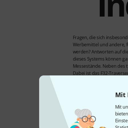
In
Fragen, die sich insbeso
Werbemittel und andere, fü
werden? Antworten auf die
dieses Systems können ganz
Messestände. Neben des ty
Dabei ist das F32-Traverse
Letzteres gibt es beispielw
Mit 
Leicht und tro
Mit un
biete
Das F32-Traversensystem v
Einste
geprüftes 2-Punkt-Syste
Statis