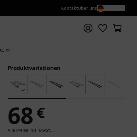
Kontakt
Über uns
DE / €
e mit Suchwort {searchTerm} starten
0,5 m
Produktvariationen
68
€
Alle Preise inkl. MwSt.