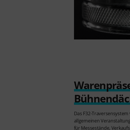
Warenpräse
Bühnendäc
Das F32-Traversensystem v
allgemeinen Veranstaltun
für Messestände, Verkauf