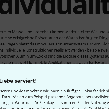
dividuali
ndere im Messe- und Ladenbau immer wieder stellen: Wie und
r eine erfolgreiche Präsentation der Waren benötigten Dinge r
se Fragen bietet das modulare Traversensystem F32 von Globa
 individuelle Konstruktionen realisiert werden - beispielswei
pischen Aluminium-Looks sind die Module dieses Systems auc
nsystem sowohl für mobile Applikationen als auch für Festinst
eise speziell entwickelte Wandhalterungen für fliegende Instal
Liebe serviert!
tzdem stark!
seren Cookies möchten wir Ihnen ein fluffiges Einkaufserlebn
n. Dazu zählen zum Beispiel passende Angebote, personalisie
on Global Truss ist ein TÜV-
llungen. Wenn das für Sie okay ist, stimmen Sie der Nutzung 
m mit 50x2mm Gurtrohren und
tiken und Marketing einfach durch einen Klick auf „Geht klar“ z