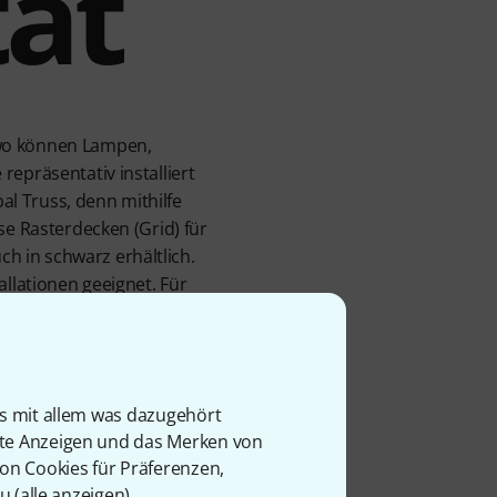
tät
 wo können Lampen,
epräsentativ installiert
l Truss, denn mithilfe
se Rasterdecken (Grid) für
h in schwarz erhältlich.
allationen geeignet. Für
lationen.
is mit allem was dazugehört
rte Anzeigen und das Merken von
von Cookies für Präferenzen,
u (
alle anzeigen
).