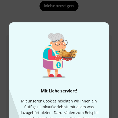
Mehr anzeigen
So erreichen Sie uns
Kundenservice
Mit Liebe serviert!
+49-9546-9223-66
Mit unseren Cookies möchten wir Ihnen ein
fluffiges Einkaufserlebnis mit allem was
dazugehört bieten. Dazu zählen zum Beispiel
Unser Thomann Team Kundenservice steht Ihnen bei