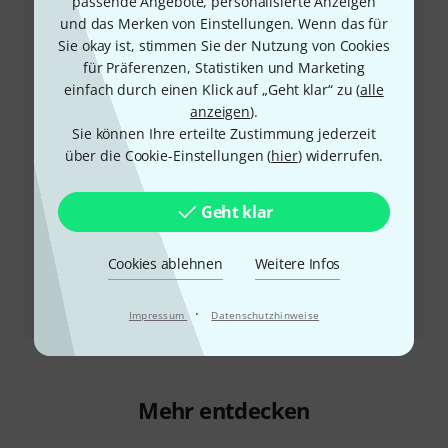
passende Angebote, personalisierte Anzeigen
allen Fragen und Problemen nach dem Kauf zur Seite.
und das Merken von Einstellungen. Wenn das für
Sie okay ist, stimmen Sie der Nutzung von Cookies
Kundennummer bereithalten
für Präferenzen, Statistiken und Marketing
einfach durch einen Klick auf „Geht klar“ zu (
alle
Öffnungszeiten
anzeigen
).
Sie können Ihre erteilte Zustimmung jederzeit
Rückruf vereinbaren
über die Cookie-Einstellungen (
hier
) widerrufen.
Mehr Kontaktoptionen
Geht klar
Produkt zurücksenden
Cookies ablehnen
Weitere Infos
Alle Ansprechpartner
·
Impressum
Datenschutzhinweise
Mehr entdecken