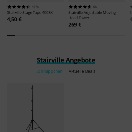
4578
58
Stairville
Stage Tape 400BK
Stairville
Adjustable Moving
S
Head Tower
4,50 €
269 €
Stairville Angebote
Schnäppchen
Aktuelle Deals