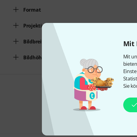
Format
Projektionsart
Bildbreite [cm]
Mit 
Mit un
Bildhöhe [cm]
biete
Einste
Statis
Sie kö