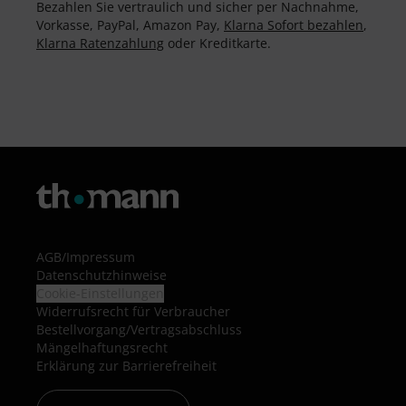
Bezahlen Sie vertraulich und sicher per Nachnahme,
Vorkasse, PayPal, Amazon Pay,
Klarna Sofort bezahlen
,
Klarna Ratenzahlung
oder Kreditkarte.
AGB
/
Impressum
Datenschutzhinweise
Cookie-Einstellungen
Widerrufsrecht für Verbraucher
Bestellvorgang/Vertragsabschluss
Mängelhaftungsrecht
Erklärung zur Barrierefreiheit