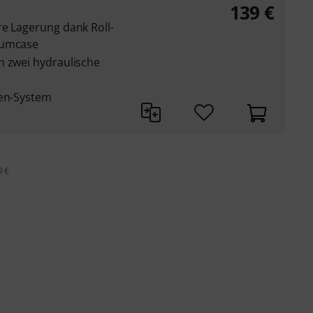
139
€
re Lagerung dank Roll-
iumcase
h zwei hydraulische
ren-System
9 €