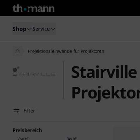
Shop
Service
Projektionsleinwände für Projektoren
Stairvill
Projekto
Filter
Preisbereich
Von (€)
Bis (€)