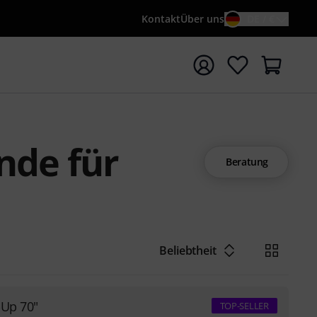
Kontakt
Über uns
DE / €
e mit Suchwort {searchTerm} starten
nde für
Beratung
Beliebtheit
-Up 70"
TOP-SELLER