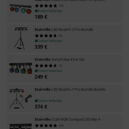
720
Sofort lieferbar
189
€
Stairville
LED BossFX-2 Pro Bundle
95
Sofort lieferbar
339
€
Stairville
SonicPulse 4 Par Set
12
Sofort lieferbar
249
€
Stairville
LED BossFx-1 Pro Bundle Bundle
Sofort lieferbar
374
€
Stairville
CLB4 RGB Compact LED Bar 4
394