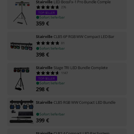
Stairville
LED BossFx-1 Pro Bundle Comple
276
TOP-SELLER
Sofort lieferbar
359
€
Stairville
CLB5 6P RGB WW Compact LED Bar
81
Sofort lieferbar
398
€
Stairville
Stage TRI LED Bundle Complete
1147
TOP-SELLER
Sofort lieferbar
298
€
Stairville
CLB5 RGB WW Compact LED Bundle
Sofort lieferbar
399
€
Stairville
CLB2.4 Compact LED Par System