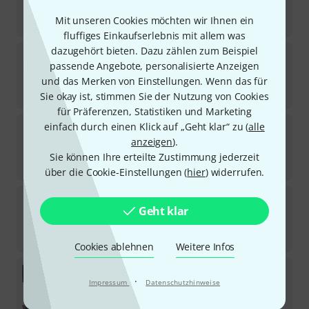
Sofort lieferbar
Mit unseren Cookies möchten wir Ihnen ein
259
€
fluffiges Einkaufserlebnis mit allem was
dazugehört bieten. Dazu zählen zum Beispiel
Stairville
CLB8 Compact LED Bar 8 B-Stock
passende Angebote, personalisierte Anzeigen
und das Merken von Einstellungen. Wenn das für
Sofort lieferbar
309
€
Sie okay ist, stimmen Sie der Nutzung von Cookies
für Präferenzen, Statistiken und Marketing
Stairville
BossFX-3 Scan Pro B-Stock
einfach durch einen Klick auf „Geht klar“ zu (
alle
anzeigen
).
Sofort lieferbar
Sie können Ihre erteilte Zustimmung jederzeit
505
€
über die Cookie-Einstellungen (
hier
) widerrufen.
Stairville
LED BossFX-2 Pro Bundl B-Stock
Geht klar
Sofort lieferbar
315
€
Cookies ablehnen
Weitere Infos
Stairville
LED PAR56 Starter Bundle S
·
Impressum
Datenschutzhinweise
1
Sofort lieferbar