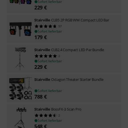
Sofort lieferbar
229
€
Stairville
CLB5 2P RGB WW Compact LED Bar
57
Sofort lieferbar
179
€
Stairville
CLB2.4 Compact LED Par Bundle
2
Sofort lieferbar
229
€
Stairville
Octagon Theater Starter Bundle
Sofort lieferbar
788
€
Stairville
BossFX-3 Scan Pro
2
Sofort lieferbar
548
€