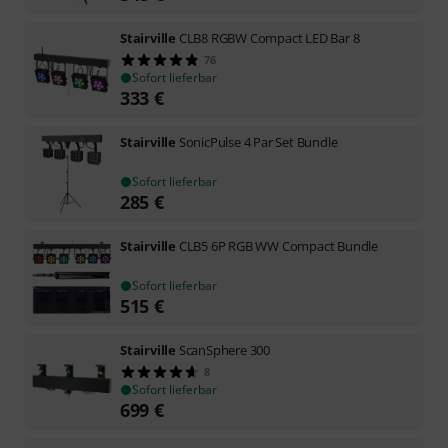
Stairville
CLB8 RGBW Compact LED Bar 8
76
Sofort lieferbar
333
€
Stairville
SonicPulse 4 Par Set Bundle
Sofort lieferbar
285
€
Stairville
CLB5 6P RGB WW Compact Bundle
Sofort lieferbar
515
€
Stairville
ScanSphere 300
8
Sofort lieferbar
699
€