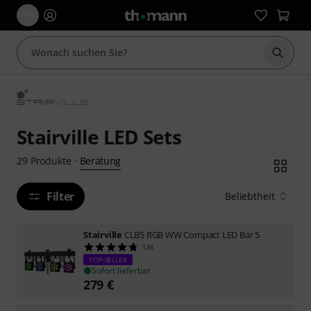
Suche 
Stairville LED Sets
Beratung
29
Produkte
·
Filter
Beliebtheit
Stairville
CLB5 RGB WW Compact LED Bar 5
134
TOP-SELLER
Sofort lieferbar
279
€