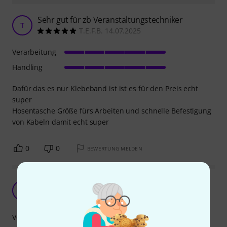
Sehr gut für zb Veranstaltungstechniker
T
T.E.F.B. 14.07.2025
Verarbeitung
Handling
Dafür das es nur Klebeband ist ist es für den Preis echt
super
Hosentasche Größe fürs Arbeiten und schnelle Befestigung
von Kabeln damit echt super
0
0
BEWERTUNG MELDEN
Sehr gutes klebeband
D2
dennie 21 19.02.2023
Verarbeitung