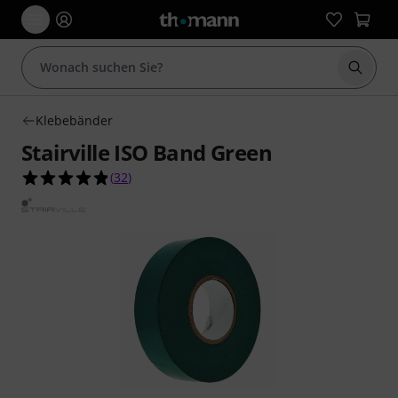
Suche 
Klebebänder
Stairville ISO Band Green
4.8 von 5 Sternen aus 32 Kundenbewertungen
(
32
)