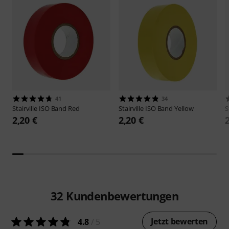
41
34
Stairville
ISO Band Red
Stairville
ISO Band Yellow
S
2,20 €
2,20 €
32
Kundenbewertungen
Jetzt bewerten
4.8
/ 5