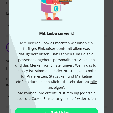
Handling
Es klebt gut .Und ist einfach zugebracht.
0
0
BEWERTUNG MELDEN
Mit Liebe serviert!
Mit unseren Cookies möchten wir Ihnen ein
Kabelmarkierung
TS
fluffiges Einkaufserlebnis mit allem was
Tomiak Sound & Light 10.07.2025
dazugehört bieten. Dazu zählen zum Beispiel
passende Angebote, personalisierte Anzeigen
Verarbeitung
und das Merken von Einstellungen. Wenn das für
Handling
Sie okay ist, stimmen Sie der Nutzung von Cookies
für Präferenzen, Statistiken und Marketing
Benutze das Band, um Kabel zu markieren. Dafür ist es
einfach durch einen Klick auf „Geht klar“ zu (
alle
ideal
anzeigen
).
Sie können Ihre erteilte Zustimmung jederzeit
0
0
BEWERTUNG MELDEN
über die Cookie-Einstellungen (
hier
) widerrufen.
Geht klar