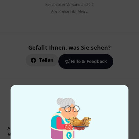
Kostenloser Versand ab 29 €
Alle Preise inkl. MwSt.
Gefällt Ihnen, was Sie sehen?
Teilen
Hilfe & Feedback
Thomann Newsletter
Abonniere den Thomann Newsletter und gewinne mit
etwas Glück einen von
50 Gutscheinen
über jeweils
50€
!