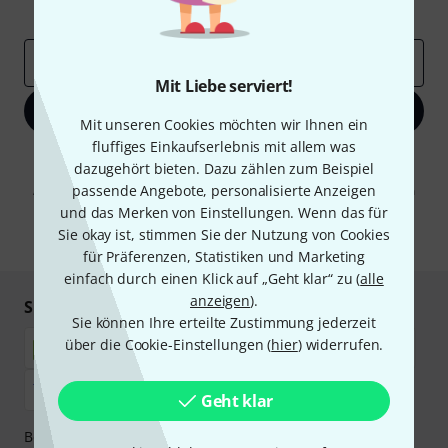
Inspirierende Beiträge
Deals
Thomann Insights
E-Mail-Adresse
*
Mit Liebe serviert!
Jetzt anmelden
Mit unseren Cookies möchten wir Ihnen ein
fluffiges Einkaufserlebnis mit allem was
Mit Klick auf „Jetzt anmelden“ stimmen Sie dem Erhalt von E-Mail-
dazugehört bieten. Dazu zählen zum Beispiel
Werbung und einer Messung des E-Mail-Nutzungsverhaltens zu. Die
passende Angebote, personalisierte Anzeigen
Abmeldung ist jederzeit möglich. Weitere Informationen finden Sie in
unseren
Datenschutzhinweisen
.
und das Merken von Einstellungen. Wenn das für
Sie okay ist, stimmen Sie der Nutzung von Cookies
* Pflichtfeld
für Präferenzen, Statistiken und Marketing
einfach durch einen Klick auf „Geht klar“ zu (
alle
anzeigen
).
Sicher einkaufen & bezahlen
Sie können Ihre erteilte Zustimmung jederzeit
über die Cookie-Einstellungen (
hier
) widerrufen.
Geht klar
Bezahlen Sie vertraulich und sicher per Nachnahme,