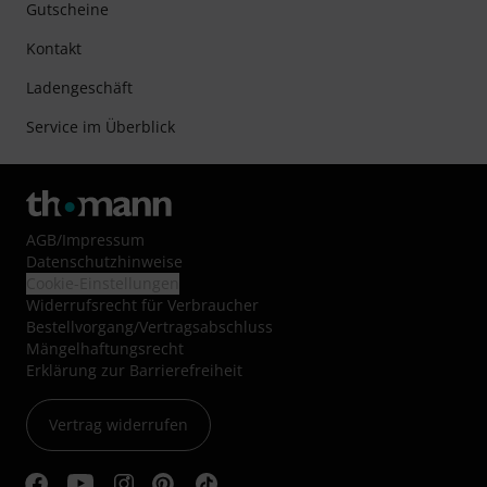
Gutscheine
Kontakt
Ladengeschäft
Service im Überblick
AGB
/
Impressum
Datenschutzhinweise
Cookie-Einstellungen
Widerrufsrecht für Verbraucher
Bestellvorgang/Vertragsabschluss
Mängelhaftungsrecht
Erklärung zur Barrierefreiheit
Vertrag widerrufen