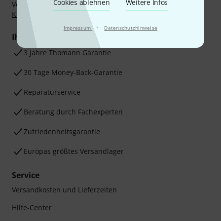
Cookies ablehnen
Weitere Infos
Vorkasse, PayPal, Amazon Pay,
Klarna Sofort bezahlen
,
Klarna Ratenzahlung
oder Kreditkarte.
·
Impressum
Datenschutzhinweise
Ihre Vorteile
3 Jahre Thomann Garantie
30 Tage Money-Back-Garantie
Reparaturservice
Beratung durch Fachexperten
Zufriedenheitsgarantie
Europas größtes Versandlager
Service
Versandkosten und Lieferzeiten
Hilfe-Center