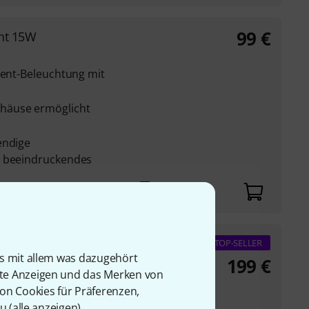
99
€
ght 15W
ient-Beleuchtung mit
häuse ermöglicht
endige
n beeindruckendes
ED RGB
TOP-SELLER
is mit allem was dazugehört
199
€
rte Anzeigen und das Merken von
SMD RGB LEDs
von Cookies für Präferenzen,
u (
alle anzeigen
).