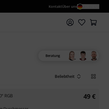
Kontakt
Über uns
DE / €
e mit Suchwort {searchTerm} starten
Beratung
Beliebtheit
49
€
40° RGB
 mm Durchmesser