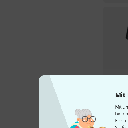
Mit 
Mit un
biete
Einste
Statis