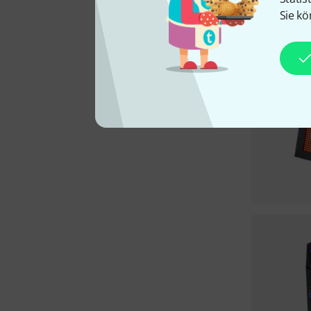
Sie kö