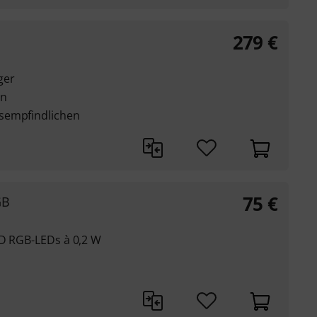
279
€
ger
on
sempfindlichen
75
€
GB
MD RGB-LEDs à 0,2 W