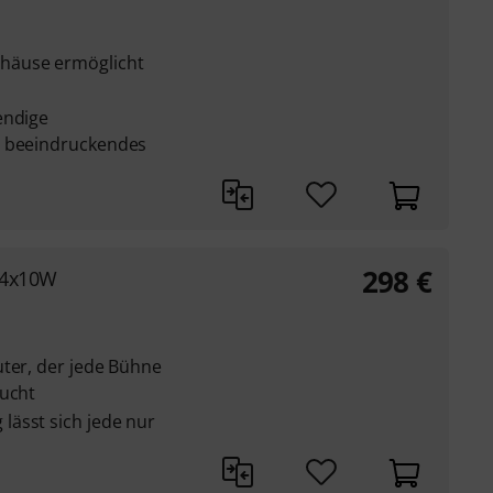
häuse ermöglicht
endige
n beeindruckendes
298
€
 24x10W
uter, der jede Bühne
aucht
ässt sich jede nur