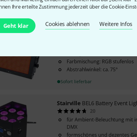
Abstrahlwinkel: ca. 75°
nnen Ihre erteilte Zustimmung jederzeit über die Cookie-Einst
Sofort lieferbar
Cookies ablehnen
Weitere Infos
Geht klar
Stairville
Wild Wash 648 LED R
39
Lichtquelle: 648 Stück SMD RG
Farbmischung: RGB stufenlos
Abstrahlwinkel: ca. 75°
Sofort lieferbar
Stairville
BEL6 Battery Event Li
20
für Ambient-Beleuchtung mit i
DMX
formschönes und dezentes Ge