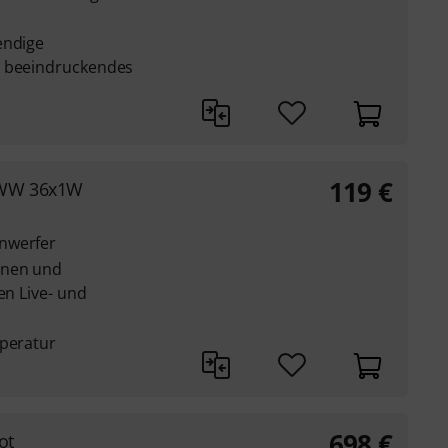
endige
n beeindruckendes
119
€
/WW 36x1W
nwerfer
hnen und
en Live- und
mperatur
698
€
ot