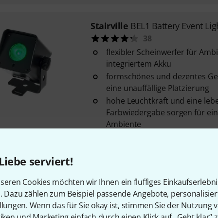
Stairville
BEL1 Battery Event Li
38
flexibler Scheinwerfer für Amb
integriertem Akku
formschönes und dezentes Ge
eine unauffällige Platzierung
hohe Leuchtkraft und eine leb
Farbwiedergabe sorgen für ei
Ambiente
Sofort lieferbar
Liebe serviert!
Stairville
Wild Wash Pro 648 L
seren Cookies möchten wir Ihnen ein fluffiges Einkaufserlebn
34
n. Dazu zählen zum Beispiel passende Angebote, personalisie
Lichtquelle: 648 Stück 0,2 W 
llungen. Wenn das für Sie okay ist, stimmen Sie der Nutzung 
Farbmischung: RGB stufenlos
tiken und Marketing einfach durch einen Klick auf „Geht klar“ z