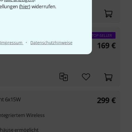
ellungen (
hier
) widerrufen.
GB
TOP-SELLER
·
Impressum
Datenschutzhinweise
169
€
B LEDs à 0,2 W
299
€
ght 6x15W
ntegriertem Wireless
häuse ermöglicht