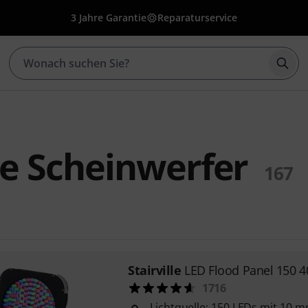
3 Jahre Garantie
Reparaturservice
Such
lle Scheinwerfer
167
Stairville
LED Flood Panel 150 
1716
Lichtquelle: 150 LEDs mit 10