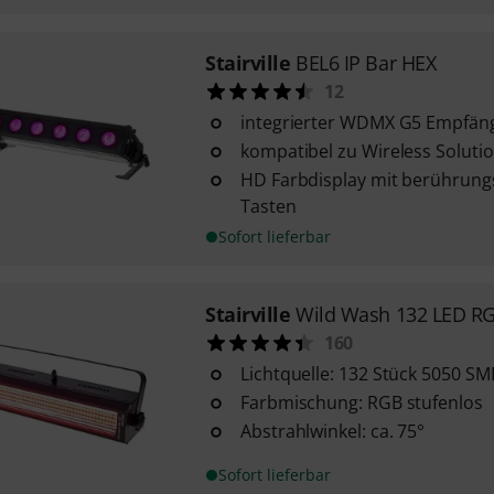
Stairville
BEL6 IP Bar HEX
12
integrierter WDMX G5 Empfän
kompatibel zu Wireless Soluti
HD Farbdisplay mit berührung
Tasten
Sofort lieferbar
Stairville
Wild Wash 132 LED R
160
Lichtquelle: 132 Stück 5050 S
Farbmischung: RGB stufenlos
Abstrahlwinkel: ca. 75°
Sofort lieferbar