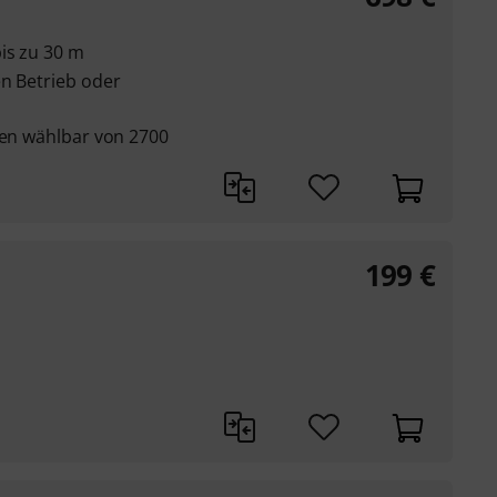
is zu 30 m
en Betrieb oder
ten wählbar von 2700
199
€