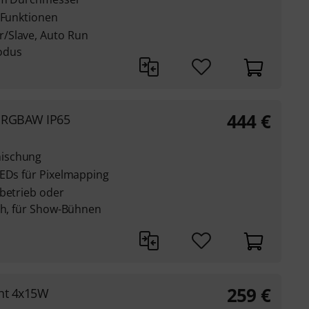
 Funktionen
/Slave, Auto Run
odus
444
€
 RGBAW IP65
mischung
LEDs für Pixelmapping
nbetrieb oder
ich, für Show-Bühnen
259
€
ght 4x15W