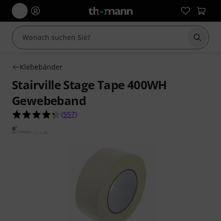
Suche 
Klebebänder
Stairville Stage Tape 400WH
Gewebeband
4.3 von 5 Sternen aus 557 Kundenbewertungen
(
557
)