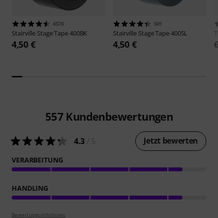
4578
501
Stairville
Stage Tape 400BK
Stairville
Stage Tape 400SL
4,50 €
4,50 €
557
Kundenbewertungen
Jetzt bewerten
4.3
/ 5
VERARBEITUNG
HANDLING
Bewertungsrichtlinien