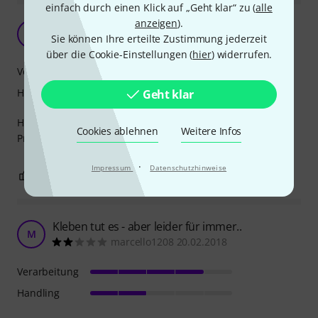
einfach durch einen Klick auf „Geht klar“ zu (
alle
anzeigen
).
Tolles Tape!
S
Sie können Ihre erteilte Zustimmung jederzeit
Schrobby 14.04.2023
über die Cookie-Einstellungen (
hier
) widerrufen.
Verarbeitung
Handling
Geht klar
Hatte ich noch nie, lässt sich gut abrollen, hält gut.
Cookies ablehnen
Weitere Infos
Preis - Leistung stimmt.
·
Impressum
Datenschutzhinweise
0
0
BEWERTUNG MELDEN
Kleben tut es - aber leider für immer..
M
marcello1208 20.02.2018
Verarbeitung
Handling