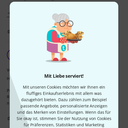
dem Steinboden da, die wir mühsam
Mehr anzeigen
0
0
BEWERTUNG MELDEN
Bis jetzt babbt alles
S
Stresel 06.10.2021
Verarbeitung
Mit Liebe serviert!
Handling
Mit unseren Cookies möchten wir Ihnen ein
Preis-Leistung stimmt auf jedenfall. Hatte ne handvoll
fluffiges Einkaufserlebnis mit allem was
Rollen auf Vorrat gelegt, so dass der Gaffa-Bedarf der
dazugehört bieten. Dazu zählen zum Beispiel
nächsten Monate gedeckt sein sollte.
passende Angebote, personalisierte Anzeigen
und das Merken von Einstellungen. Wenn das für
0
0
Sie okay ist, stimmen Sie der Nutzung von Cookies
BEWERTUNG MELDEN
für Präferenzen, Statistiken und Marketing