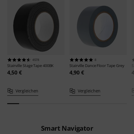
4578
8
Stairville
Stage Tape 400BK
Stairville
Dance Floor Tape Grey
S
4,50 €
4,90 €
Vergleichen
Vergleichen
Smart Navigator