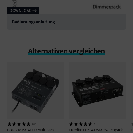
DOWNLOAD
Bedienungsanleitung
Alternativen vergleichen
67
1
Botex
MPX-4LED Multipack
Eurolite
ERX-4 DMX Switchpack
E