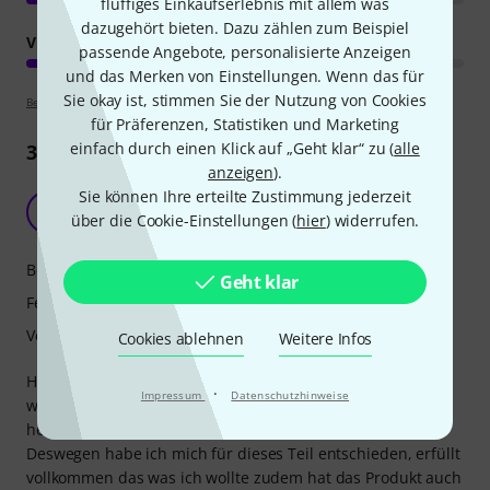
fluffiges Einkaufserlebnis mit allem was
dazugehört bieten. Dazu zählen zum Beispiel
VERARBEITUNG
passende Angebote, personalisierte Anzeigen
und das Merken von Einstellungen. Wenn das für
Sie okay ist, stimmen Sie der Nutzung von Cookies
Bewertungsrichtlinien
für Präferenzen, Statistiken und Marketing
einfach durch einen Klick auf „Geht klar“ zu (
alle
31
Rezensionen
anzeigen
).
Sie können Ihre erteilte Zustimmung jederzeit
Super Teil
D
über die Cookie-Einstellungen (
hier
) widerrufen.
Dirk’s 03.04.2022
Bedienung
Geht klar
Features
Verarbeitung
Cookies ablehnen
Weitere Infos
Habe mir 3 500Watt Strahler gekauft übrigens auch beimT
·
Impressum
Datenschutzhinweise
waren unter manchen Bedingungen doch ein bisschen zu
hell.
Deswegen habe ich mich für dieses Teil entschieden, erfüllt
vollkommen das was ich wollte zudem hat das Produkt auch