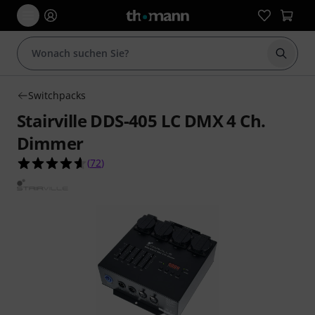
Suche 
Switchpacks
Stairville DDS-405 LC DMX 4 Ch.
Dimmer
4.6 von 5 Sternen aus 72 Kundenbewertungen
(
72
)