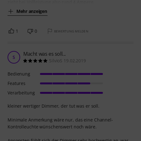
zieht bei Vollleistung also rund 4 Ampere,
Mehr anzeigen
1
0
BEWERTUNG MELDEN
Macht was es soll...
S
SilvioS 19.02.2019
Bedienung
Features
Verarbeitung
kleiner wertiger Dimmer, der tut was er soll.
Minimale Anmerkung wäre nur, das eine Channel-
Kontrolleuchte wünschenswert noch wäre.
Ansonsten fühlt sich der Dimmer sehr hochwertig an, was