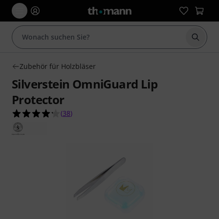
Suche 
Zubehör für Holzbläser
Silverstein OmniGuard Lip
Protector
4.2 von 5 Sternen aus 38 Kundenbewertungen
(
38
)