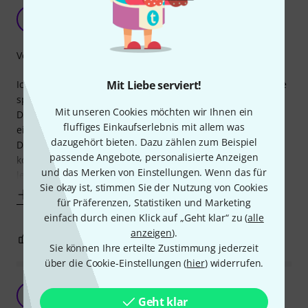
Komme nicht damit klar
X
Xara 02.08.2019
Verarbeitung
Ich habe den Lip Protector versucht, um beim Eb-Klarinette
Mit Liebe serviert!
spielen nicht so schnell eine offene Lippe zu bekommen.
Mit unseren Cookies möchten wir Ihnen ein
Das erste Formen des Schutzes ging einfach und ist
fluffiges Einkaufserlebnis mit allem was
einigermaßen gut erklärt.
dazugehört bieten. Dazu zählen zum Beispiel
Die Lippe schützen tut der Protektor sicherlich aber ich
passende Angebote, personalisierte Anzeigen
komme damit leider nicht zurecht. Denn ich komme damit
und das Merken von Einstellungen. Wenn das für
leider beim Spielen damit nicht klar, da der Schutz sehr
Sie okay ist, stimmen Sie der Nutzung von Cookies
Mehr anzeigen
für Präferenzen, Statistiken und Marketing
einfach durch einen Klick auf „Geht klar“ zu (
alle
anzeigen
).
3
0
BEWERTUNG MELDEN
Sie können Ihre erteilte Zustimmung jederzeit
über die Cookie-Einstellungen (
hier
) widerrufen.
Der beste Zahnschutz den ich jemals hatte
KT
Geht klar
Klarinetten Tim 05.06.2018