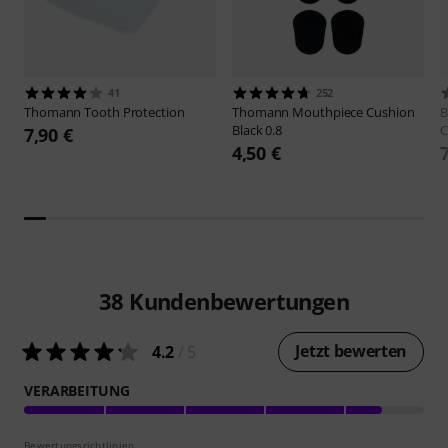
41
252
Thomann
Tooth Protection
Thomann
Mouthpiece Cushion
B
Black 0.8
C
7,90 €
4,50 €
38
Kundenbewertungen
Jetzt bewerten
4.2
/ 5
VERARBEITUNG
Bewertungsrichtlinien