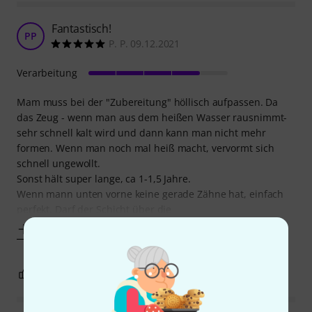
Fantastisch!
PP
P. P. 09.12.2021
Verarbeitung
Mam muss bei der "Zubereitung" höllisch aufpassen. Da
das Zeug - wenn man aus dem heißen Wasser rausnimmt-
sehr schnell kalt wird und dann kann man nicht mehr
formen. Wenn man noch mal heiß macht, vervormt sich
schnell ungewollt.
Sonst hält super lange, ca 1-1,5 Jahre.
Wenn mann unten vorne keine gerade Zähne hat, einfach
perfekt. Darf der Schicht über die
Mehr anzeigen
0
0
BEWERTUNG MELDEN