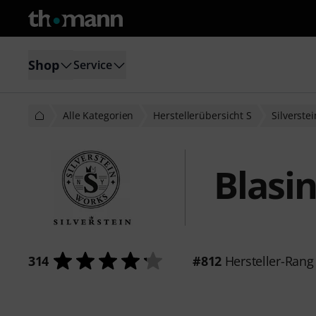
Shop
Service
Alle Kategorien
Herstellerübersicht S
Silverstei
Blasi
314
#812
Hersteller-Rang