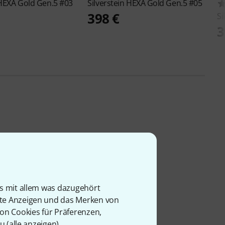
HEXA Gold Gen.5 #03
Silverstein
HEXA Gold Gen.5 #05
398 €
Si
3
is mit allem was dazugehört
rte Anzeigen und das Merken von
von Cookies für Präferenzen,
u (
alle anzeigen
).