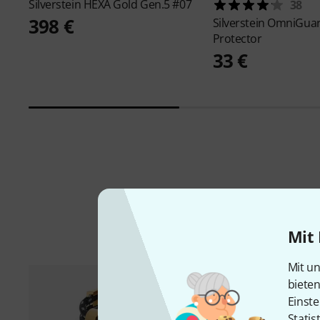
Silverstein
HEXA Gold Gen.5 #07
38
398 €
Silverstein
OmniGuar
Protector
33 €
Mit 
Mit un
biete
Einste
Statis