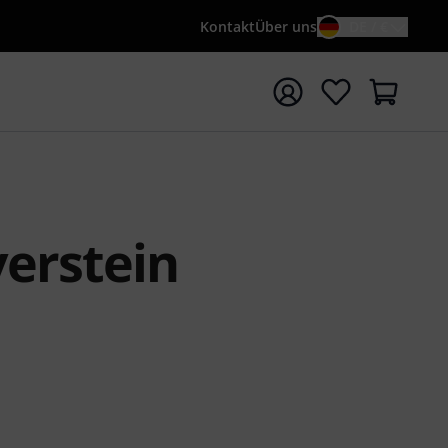
Kontakt
Über uns
DE / €
e mit Suchwort {searchTerm} starten
verstein