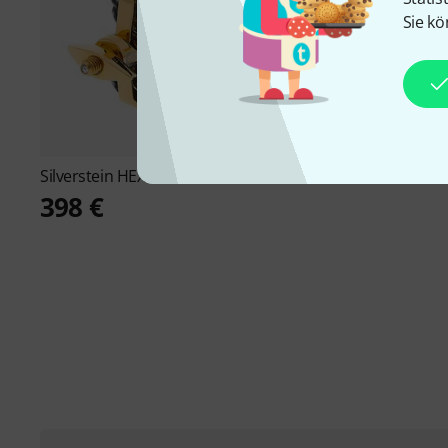
Sie kö
Silverstein
HEXA Gold Gen.5 #07
398 €