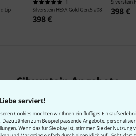
Silverstein
1
398 €
d Lip
Silverstein
HEXA Gold Gen.5 #08
398 €
Silverstein Angebote
Aktuelle Deals
Liebe serviert!
seren Cookies möchten wir Ihnen ein fluffiges Einkaufserlebn
n. Dazu zählen zum Beispiel passende Angebote, personalisie
llungen. Wenn das für Sie okay ist, stimmen Sie der Nutzung 
tiken und Marketing einfach durch einen Klick auf „Geht klar“ z