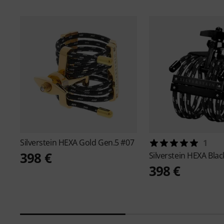
Silverstein
HEXA Gold Gen.5 #07
1
398 €
Silverstein
HEXA Blac
398 €