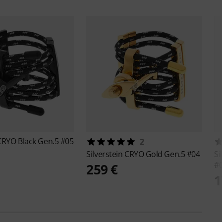
CRYO Black Gen.5 #05
2
Silverstein
CRYO Gold Gen.5 #04
Si
#
259 €
1