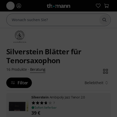
Suche 
Silverstein Blätter für
Tenorsaxophon
Beratung
16
Produkte
·
Filter
Beliebtheit
Silverstein
Ambipoly Jazz Tenor 2.0
7
Sofort lieferbar
39
€