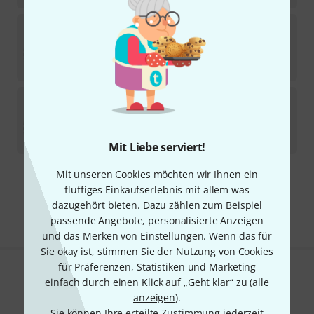
Silverstein
Ambipoly Jazz Tenor 3.5
In 1–2 Wochen lieferbar
39
€
Silverstein
Ambipoly Classic Tenor 3.5+
Sofort lieferbar
39
€
Mit Liebe serviert!
Mit unseren Cookies möchten wir Ihnen ein
Kostenloser Versand ab 29 €
fluffiges Einkaufserlebnis mit allem was
Alle Preise inkl. MwSt.
dazugehört bieten. Dazu zählen zum Beispiel
passende Angebote, personalisierte Anzeigen
und das Merken von Einstellungen. Wenn das für
Sie okay ist, stimmen Sie der Nutzung von Cookies
für Präferenzen, Statistiken und Marketing
Gefällt Ihnen, was Sie sehen?
einfach durch einen Klick auf „Geht klar“ zu (
alle
anzeigen
).
Teilen
Hilfe & Feedback
Sie können Ihre erteilte Zustimmung jederzeit