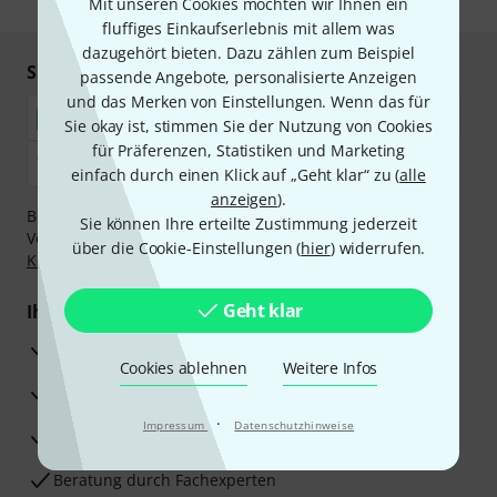
Mit unseren Cookies möchten wir Ihnen ein
fluffiges Einkaufserlebnis mit allem was
dazugehört bieten. Dazu zählen zum Beispiel
Sicher einkaufen & bezahlen
passende Angebote, personalisierte Anzeigen
und das Merken von Einstellungen. Wenn das für
Sie okay ist, stimmen Sie der Nutzung von Cookies
für Präferenzen, Statistiken und Marketing
einfach durch einen Klick auf „Geht klar“ zu (
alle
anzeigen
).
Bezahlen Sie vertraulich und sicher per Nachnahme,
Sie können Ihre erteilte Zustimmung jederzeit
Vorkasse, PayPal, Amazon Pay,
Klarna Sofort bezahlen
,
über die Cookie-Einstellungen (
hier
) widerrufen.
Klarna Ratenzahlung
oder Kreditkarte.
Geht klar
Ihre Vorteile
3 Jahre Thomann Garantie
Cookies ablehnen
Weitere Infos
30 Tage Money-Back-Garantie
·
Impressum
Datenschutzhinweise
Reparaturservice
Beratung durch Fachexperten