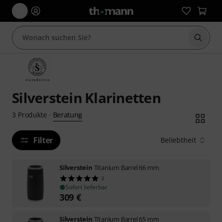
Suche 
Silverstein Klarinetten
Beratung
3
Produkte
·
Filter
Beliebtheit
Silverstein
Titanium Barrel 66 mm
3
Sofort lieferbar
309
€
Silverstein
Titanium Barrel 65 mm