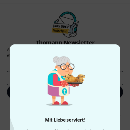
Thomann Newsletter
Abonniere den Thomann Newsletter und gewinne mit
etwas Glück einen von
50 Gutscheinen
über jeweils
50€
!
Inspirierende Beiträge
Deals
Thomann Insights
E-Mail-Adresse
*
Jetzt anmelden
Mit Klick auf „Jetzt anmelden“ stimmen Sie dem Erhalt von E-Mail-
Werbung und einer Messung des E-Mail-Nutzungsverhaltens zu. Die
Abmeldung ist jederzeit möglich. Weitere Informationen finden Sie in
Mit Liebe serviert!
unseren
Datenschutzhinweisen
.
* Pflichtfeld