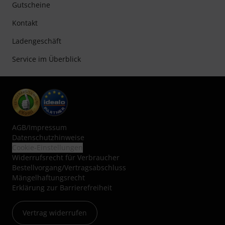
Gutscheine
Kontakt
Ladengeschäft
Service im Überblick
AGB
/
Impressum
Datenschutzhinweise
Cookie-Einstellungen
Widerrufsrecht für Verbraucher
Bestellvorgang/Vertragsabschluss
Mängelhaftungsrecht
Erklärung zur Barrierefreiheit
Vertrag widerrufen