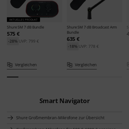
AKTUELLES PRODUKT
Shure
SM 7 dB Bundle
Shure
SM 7 dB Broadcast Arm
S
Bundle
575 €
635 €
-28%
UVP: 799 €
-18%
UVP: 778 €
Vergleichen
Vergleichen
Smart Navigator
Shure Großmembran-Mikrofone zur Übersicht