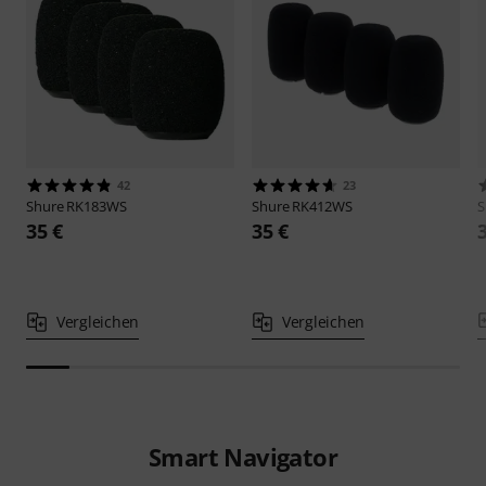
42
23
Shure
RK183WS
Shure
RK412WS
S
35 €
35 €
Vergleichen
Vergleichen
Smart Navigator