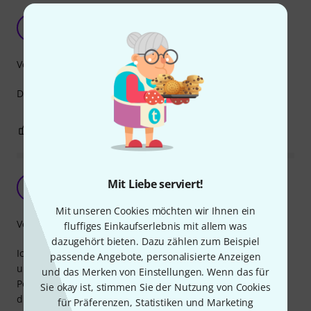
TOP Qualität
EM
Eddi Monetti 30.11.2021
Verarbeitung
Der POPUP Schutz ist super verarbeitet.
0
1
BEWERTUNG MELDEN
Passt ebenfalls perfekt auf ein Shure MV7
Mit Liebe serviert!
M
Moritz11 15.02.2023
Mit unseren Cookies möchten wir Ihnen ein
Verarbeitung
fluffiges Einkaufserlebnis mit allem was
dazugehört bieten. Dazu zählen zum Beispiel
Ich habe diesen Popschutz für mein Shure MV7 gekauft,
passende Angebote, personalisierte Anzeigen
und finde diesen weitaus besser, als den mitgelieferten
und das Merken von Einstellungen. Wenn das für
Popschutz des MV7. Für mich ein sehr gutes Upgrade für
Sie okay ist, stimmen Sie der Nutzung von Cookies
die paar Euro.
für Präferenzen, Statistiken und Marketing