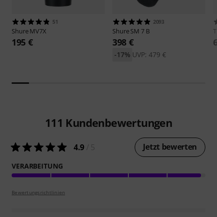
51
2093
Shure
MV7X
Shure
SM 7 B
T
195 €
398 €
-17%
UVP: 479 €
111
Kundenbewertungen
Jetzt bewerten
4.9
/ 5
VERARBEITUNG
Bewertungsrichtlinien