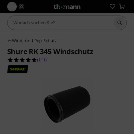
Suche 
Wind- und Pop-Schutz
Shure RK 345 Windschutz
4.9 von 5 Sternen aus 111 Kundenbewertungen
(
111
)