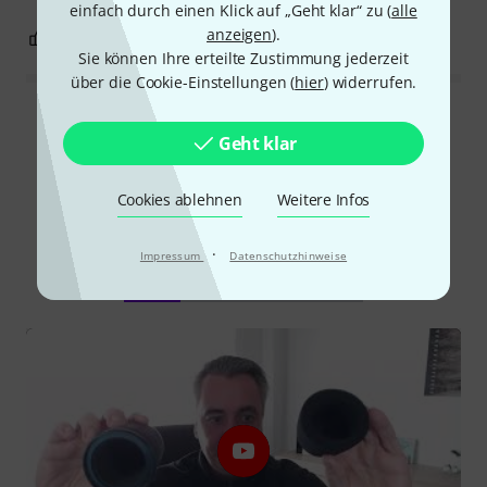
einfach durch einen Klick auf „Geht klar“ zu (
alle
anzeigen
).
0
0
BEWERTUNG MELDEN
Sie können Ihre erteilte Zustimmung jederzeit
über die Cookie-Einstellungen (
hier
) widerrufen.
Alle Bewertungen lesen
Geht klar
Cookies ablehnen
Weitere Infos
Schon gewusst?
·
Impressum
Datenschutzhinweise
Alle
Videos
Ratgeber