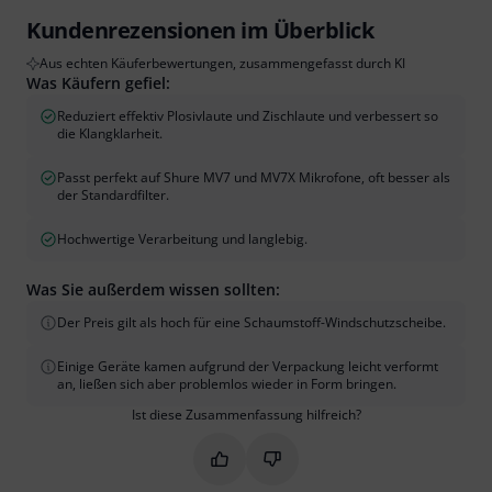
Kundenrezensionen im Überblick
Aus echten Käuferbewertungen, zusammengefasst durch KI
Was Käufern gefiel:
Reduziert effektiv Plosivlaute und Zischlaute und verbessert so
die Klangklarheit.
Passt perfekt auf Shure MV7 und MV7X Mikrofone, oft besser als
der Standardfilter.
Hochwertige Verarbeitung und langlebig.
Was Sie außerdem wissen sollten:
Der Preis gilt als hoch für eine Schaumstoff-Windschutzscheibe.
Einige Geräte kamen aufgrund der Verpackung leicht verformt
an, ließen sich aber problemlos wieder in Form bringen.
Ist diese Zusammenfassung hilfreich?
Markieren Sie diese Zusammenfassung
Markieren Sie diese Zusammen